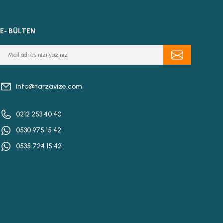
E- BÜLTEN
info@tarzavize.com
0212 253 40 40
0530 975 15 42
0535 724 15 42