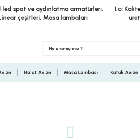
l led spot ve aydınlatma armatürleri,
1.ci Kalit
Linear çeşitleri, Masa lambaları
üre
Avize
Halat Avize
Masa Lambası
Kütük Avize