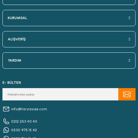
KURUMSAL
ALIŞVERİŞ
YARDIM
E- BÜLTEN
info@tarzavize.com
0212 253 40 40
0530 975 15 42