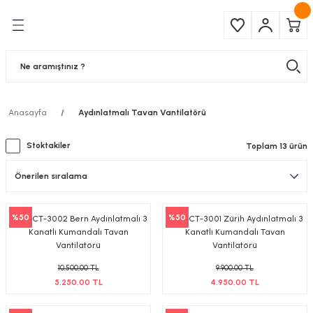
Geri Dön
Geri Dön
Çeşitleri
ma Ürünleri
pul
 Şerit Led
Anasayfa
Aydınlatmalı Tavan Vantilatörü
 Ampul
Armatür
Stoktakiler
Toplam 13 ürün
mpül
 Armatür
mpul
r
%50
%50
Cata CT-3002 Bern Aydınlatmalı 3
Cata CT-3001 Zürih Aydınlatmalı 3
l
Kanatlı Kumandalı Tavan
Kanatlı Kumandalı Tavan
Vantilatörü
Vantilatörü
matür
10.500,00 TL
9.900,00 TL
5.250,00 TL
4.950,00 TL
latma