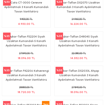
%50
%35
Cata CT-3000 Cenevre
Kaşkar-Taflan D52070 Uzaktan
-Çerçeve
Aydınlatmalı 3 Kanatlı Kumandalı
Kumandalı 3 Kanatlı Aydınlatmalı
Tavan Vantilatörü
Tavan Vantilatörü
9.900,00 TL
24.960,00 TL
4.950,00 TL
16.224,00 TL
sesuar
%35
%35
Kaşkar-Taflan F52204 Siyah
Kaşkar-Taflan D48045 Siyah
matür
Uzaktan Kumandalı 5 Kanatlı
Uzaktan Kumandalı 3 Kanatlı
Aydınlatmalı Tavan Vantilatörü
Aydınlatmalı Tavan Vantilatörü
tür
27.840,00 TL
22.080,00 TL
18.096,00 TL
14.352,00 TL
Bina Aydınlatma
%35
%35
Kaşkar-Taflan F42206 Kahverengi
Kaşkar-Taflan D52033L Ahşap
Armatür
Uzaktan Kumandalı 3 Kanatlı
Uzaktan Kumandalı 3 Kanatlı
Aydınlatmalı Tavan Vantilatörü
Aydınlatmalı Tavan Vantilatörü
matür
28.800,00 TL
27.840,00 TL
18.720,00 TL
18.096,00 TL
ot Armatür
%35
Yeni
%35
Kaşkar-Taflan F52203 Beyaz
Kaşkar-Taflan F52203 Ahşap