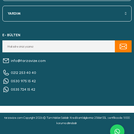
YARDIM
E- BÜLTEN
info@tarzavize.com
0212 253 40 40
0530 975 15 42
0535 724 15 42
tarzavize.com Copyright 2026 © Tüm Hakları Saklıdır. Kredi kartı bilgileriniz 256bit SSL sertifikası ile %100
koruma altındadır.