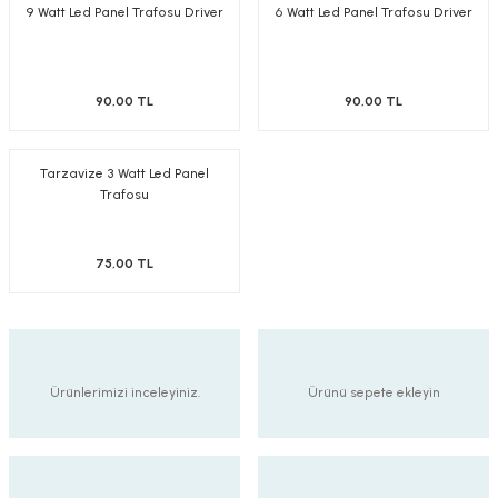
9 Watt Led Panel Trafosu Driver
6 Watt Led Panel Trafosu Driver
-Çerçeve
90,00 TL
90,00 TL
sesuar
Tarzavize 3 Watt Led Panel
matür
Trafosu
tür
75,00 TL
Bina Aydınlatma
Armatür
Ürünlerimizi inceleyiniz.
Ürünü sepete ekleyin
matür
ot Armatür