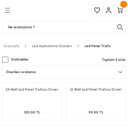
Geri Dön
Geri Dön
Çeşitleri
ma Ürünleri
pul
 Şerit Led
Anasayfa
Led Aydınlatma Ürünleri
Led Panel Trafo
 Ampul
Armatür
Stoktakiler
Toplam 5 ürün
mpül
 Armatür
mpul
r
24 Watt Led Panel Trafosu Driver
12 Watt Led Panel Trafosu Driver
l
matür
100,00 TL
90,00 TL
latma