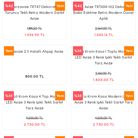
%42
Yeni
%42
Yeni
Tarzavize TRT47 Dekoratif
Tarz Avize TRTA114-102 Dekoratif
-Çerçeve
Turuncu Tekli Retro Modern Sarkıt
Bakır Eskitme Retro Modern Duvar
Avize
Aplik
1.891,20 TL
2.664,00 TL
1.096,90 TL
1.545,12 TL
sesuar
Yeni
%35
Yeni
Tarzavize 2 li Halatlı Ahşap Avize
Atina Krom Kasa 1 Toplu Modern
matür
LED Avize 3 Renk Işıklı Tekli Sarkıt
Tarz Avize
tür
2.160,00 TL
800,00 TL
1.404,00 TL
Bina Aydınlatma
%35
Yeni
%35
Yeni
Napoli Krom Kasa 4 Top Modern
Paris Krom Kasa Modern LED
Armatür
LED Avize 3 Renk Işıklı Tekli Sarkıt
Avize 3 Renk Işıklı Tekli Sarkıt Tarz
Tarz Avize
Avize
matür
4.200,00 TL
4.200,00 TL
2.730,00 TL
2.730,00 TL
ot Armatür