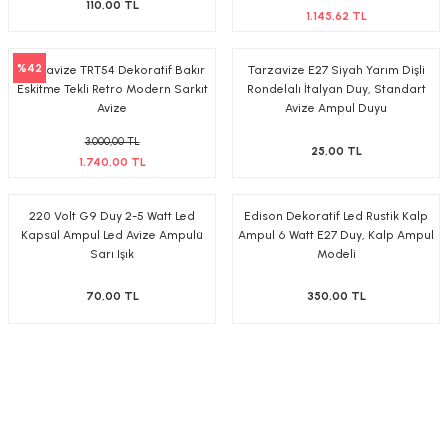
110,00 TL
1.145,62 TL
%42
Tarzavize TRT54 Dekoratif Bakır
Tarzavize E27 Siyah Yarım Dişli
Eskitme Tekli Retro Modern Sarkıt
Rondelalı İtalyan Duy, Standart
Avize
Avize Ampul Duyu
3.000,00 TL
25,00 TL
1.740,00 TL
220 Volt G9 Duy 2-5 Watt Led
Edison Dekoratif Led Rustik Kalp
Kapsül Ampul Led Avize Ampulü
Ampul 6 Watt E27 Duy, Kalp Ampul
Sarı Işık
Modeli
70,00 TL
350,00 TL