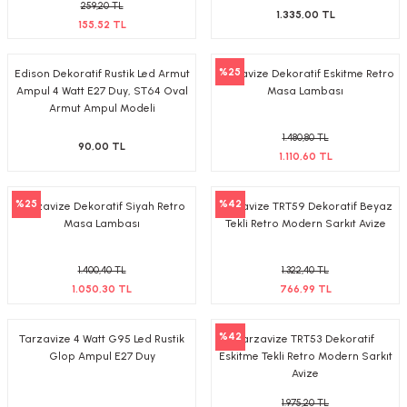
259,20 TL
1.335,00 TL
155,52 TL
%25
Edison Dekoratif Rustik Led Armut
Tarzavize Dekoratif Eskitme Retro
Ampul 4 Watt E27 Duy, ST64 Oval
Masa Lambası
Armut Ampul Modeli
1.480,80 TL
90,00 TL
1.110,60 TL
%25
%42
Tarzavize Dekoratif Siyah Retro
Tarzavize TRT59 Dekoratif Beyaz
Masa Lambası
Tekli Retro Modern Sarkıt Avize
1.400,40 TL
1.322,40 TL
1.050,30 TL
766,99 TL
%42
Tarzavize 4 Watt G95 Led Rustik
Tarzavize TRT53 Dekoratif
Glop Ampul E27 Duy
Eskitme Tekli Retro Modern Sarkıt
Avize
1.975,20 TL