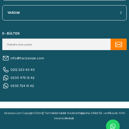
YARDIM
E- BÜLTEN
info@tarzavize.com
0212 253 40 40
0530 975 15 42
0535 724 15 42
tarzavize.com Copyright 2026 © Tüm Hakları Saklıdır. Kredi kartı bilgileriniz 256bit SSL sertifikası ile %100
koruma altındadır.