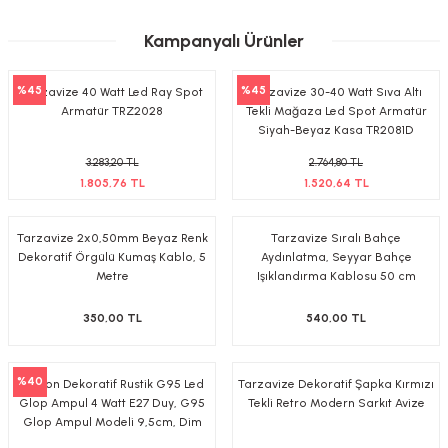
Kampanyalı Ürünler
%45
%45
Tarzavize 40 Watt Led Ray Spot
Tarzavize 30-40 Watt Sıva Altı
Armatür TRZ2028
Tekli Mağaza Led Spot Armatür
Siyah-Beyaz Kasa TR2081D
3.283,20 TL
2.764,80 TL
1.805,76 TL
1.520,64 TL
Tarzavize 2x0,50mm Beyaz Renk
Tarzavize Sıralı Bahçe
Dekoratif Örgülü Kumaş Kablo, 5
Aydınlatma, Seyyar Bahçe
Metre
Işıklandırma Kablosu 50 cm
Aralıklı
350,00 TL
540,00 TL
%40
Edison Dekoratif Rustik G95 Led
Tarzavize Dekoratif Şapka Kırmızı
Glop Ampul 4 Watt E27 Duy, G95
Tekli Retro Modern Sarkıt Avize
Glop Ampul Modeli 9,5cm, Dim
Edilebilir