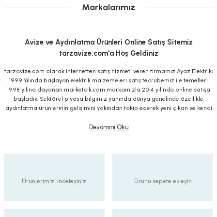
Markalarımız
Avize ve Aydınlatma Ürünleri Online Satış Sitemiz
tarzavize.com'a Hoş Geldiniz
tarzavize.com olarak internetten satış hizmeti veren firmamız Ayaz Elektrik;
1999 Yılında başlayan elektrik malzemeleri satış tecrübemiz ile temelleri
1998 yılına dayanan marketcik.com markamızla 2014 yılında online satışa
başladık. Sektörel piyasa bilgimiz yanında dünya genelinde özellikle
aydınlatma ürünlerinin gelişimini yakından takip ederek yeni çıkan ve kendi
tasarım ürünlerimizi sitemizde müşterilerin hizmetine sunduk...
marketcik.com sitemiz yayınları devam ederken N11.com, gittigidiyor.com,
hepsiburada.com, trendyol.com ve pttavm.com sistemlerine dahil olarak
kısa sürede başarılı satışlara ulaştık... 12 Bin adet üzeri ürün çeşidimiz ile
tüm müşterilerimize alışveriş sepet tutarına bakılmaksınız aynı özveri ve
kalite ile hizmet sunduk, sunmaya da devam ediyoruz.tarzavize.com
olarak internetten satış hizmeti veren firmamız Ayaz Elektrik; 1999 Yılında
Ürünlerimizi inceleyiniz.
Ürünü sepete ekleyin
başlayan elektrik malzemeleri satış tecrübemiz ile temelleri 1998 yılına
dayanan marketcik.com markamızla 2014 yılında online satışa başladık.
Sektörel piyasa bilgimiz yanında dünya genelinde özellikle aydınlatma
ürünlerinin gelişimini yakından takip ederek yeni çıkan ve kendi tasarım