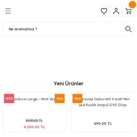
Geri Dön
Geri Dön
Çeşitleri
ma Ürünleri
pul
 Şerit Led
 Ampul
Armatür
mpül
 Armatür
Yeni Ürünler
mpul
r
%50
Yeni
Yeni
l
Rainbow Large - Mint Yeşili
Tarzavize Dekoratif 3 watt Peri
Led Rustik Ampul G95 Glop
matür
8.500,00 TL
290,00 TL
4.250,00 TL
latma