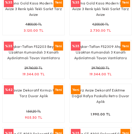
%35
Yeni
%35
Yeni
Milano Gold Kasa Modern LED
Roma Gold Kasa Modern LED
tif Armatürler
Avize 3 Renk Işıklı Tekli Sarkıt Tarz
Avize 3 Renk Işıklı Tekli Sarkıt Tarz
Avize
Avize
nel Armatür
4.800,00 TL
4.200,00 TL
3.120,00 TL
2.730,00 TL
%35
Yeni
%35
Yeni
Kaşkar-Taflan F52203 Beyaz
Kaşkar-Taflan F52309 Ahşap
Uzaktan Kumandalı 3 Kanatlı
Uzaktan Kumandalı 3 Kanatlı
Aydınlatmalı Tavan Vantilatörü
Aydınlatmalı Tavan Vantilatörü
29.760,00 TL
29.760,00 TL
19.344,00 TL
19.344,00 TL
%42
Yeni
Yeni
Tarzavize Dekoratif Kırmızı Retro
Tarz Avize Dekoratif Eskitme
Tarz Duvar Aplik
Doğal Rafya Püsküllü Retro Duvar
Aplik
1.561,20 TL
1.990,00 TL
905,50 TL
%38
Yeni
%25
Yeni
Cata CT-8250 Dekoratif Siyah
Cata CT-8300 Dekoratif Siyah