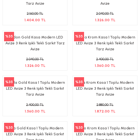
Tarz Avize
Avize
2.160,00 TL
2.040,00 TL
1.404,00 TL
1.326,00 TL
%35
%35
London Gold Kasa Modern LED
Cunda Krom Kasa 1 Toplu Modern
Avize 3 Renk Işıklı Tekli Sarkıt Tarz
LED Avize 3 Renk Işıklı Tekli Sarkıt
Avize
Tarz Avize
2.040,00 TL
2.400,00 TL
1.326,00 TL
1.560,00 TL
%35
%35
Cunda Gold Kasa 1 Toplu Modern
İbiza Krom Kasa 1 Toplu Modern
LED Avize 3 Renk Işıklı Tekli Sarkıt
LED Avize 3 Renk Işıklı Tekli Sarkıt
Tarz Avize
Tarz Avize
2.400,00 TL
2.880,00 TL
1.560,00 TL
1.872,00 TL
%35
%35
İbiza Gold Kasa 1 Toplu Modern
Tokyo Krom Kasa 1 Toplu Modern
LED Avize 3 Renk Işıklı Tekli Sarkıt
LED Avize 3 Renk Işıklı Tekli Sarkıt