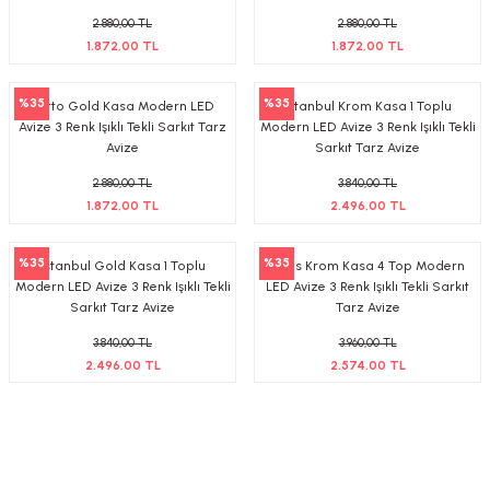
2.880,00 TL
2.880,00 TL
1.872,00 TL
1.872,00 TL
%35
%35
Porto Gold Kasa Modern LED
İstanbul Krom Kasa 1 Toplu
Avize 3 Renk Işıklı Tekli Sarkıt Tarz
Modern LED Avize 3 Renk Işıklı Tekli
Avize
Sarkıt Tarz Avize
2.880,00 TL
3.840,00 TL
1.872,00 TL
2.496,00 TL
%35
%35
İstanbul Gold Kasa 1 Toplu
Asos Krom Kasa 4 Top Modern
Modern LED Avize 3 Renk Işıklı Tekli
LED Avize 3 Renk Işıklı Tekli Sarkıt
Sarkıt Tarz Avize
Tarz Avize
3.840,00 TL
3.960,00 TL
2.496,00 TL
2.574,00 TL