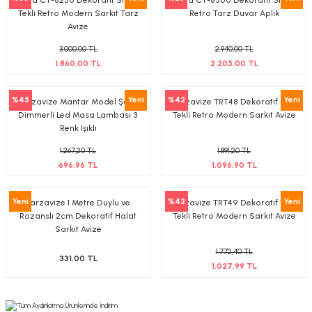
Tekli Retro Modern Sarkıt Tarz
Retro Tarz Duvar Aplik
Avize
3.000,00 TL
2.940,00 TL
1.860,00 TL
2.205,00 TL
%45
Yeni
%42
Yeni
Tarzavize Mantar Model Şarjlı
Tarzavize TRT48 Dekoratif Sarı
Dimmerli Led Masa Lambası 3
Tekli Retro Modern Sarkıt Avize
Renk Işıklı
1.267,20 TL
1.891,20 TL
696,96 TL
1.096,90 TL
Yeni
%42
Yeni
Tarzavize 1 Metre Duylu ve
Tarzavize TRT49 Dekoratif Yeşil
Rozanslı 2cm Dekoratif Halat
Tekli Retro Modern Sarkıt Avize
Sarkıt Avize
1.772,40 TL
331,00 TL
1.027,99 TL