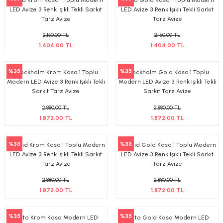
tif Armatürler
LED Avize 3 Renk Işıklı Tekli Sarkıt
LED Avize 3 Renk Işıklı Tekli Sarkıt
Tarz Avize
Tarz Avize
nel Armatür
2.160,00 TL
2.160,00 TL
1.404,00 TL
1.404,00 TL
%35
%35
Stockholm Krom Kasa 1 Toplu
Stockholm Gold Kasa 1 Toplu
Modern LED Avize 3 Renk Işıklı Tekli
Modern LED Avize 3 Renk Işıklı Tekli
Sarkıt Tarz Avize
Sarkıt Tarz Avize
2.880,00 TL
2.880,00 TL
1.872,00 TL
1.872,00 TL
%35
%35
Madrid Krom Kasa 1 Toplu Modern
Madrid Gold Kasa 1 Toplu Modern
LED Avize 3 Renk Işıklı Tekli Sarkıt
LED Avize 3 Renk Işıklı Tekli Sarkıt
Tarz Avize
Tarz Avize
2.880,00 TL
2.880,00 TL
1.872,00 TL
1.872,00 TL
%35
%35
Porto Krom Kasa Modern LED
Porto Gold Kasa Modern LED