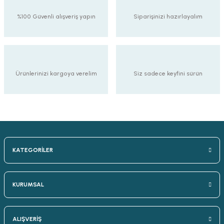
%100 Güvenli alışveriş yapın
Siparişinizi hazırlayalım
Ürünlerinizi kargoya verelim
Siz sadece keyfini sürün
KATEGORİLER
KURUMSAL
ALIŞVERİŞ