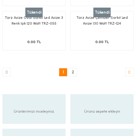
Tükendi
Tükendi
Tarz Avize Oval Sarkıt Led Avize 3
Tarz Avize Çember Sarkıt Led
Renk Işık 120 Watt TRZ-055
Avize 130 Watt TRZ-124
0,00 TL
0,00 TL
1
2
Ürünlerimizi inceleyiniz.
Ürünü sepete ekleyin