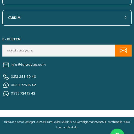
YARDIM
E- BÜLTEN
info@tarzavize.com
0212 253 40 40
0530 975 15 42
0535 724 15 42
tarzavize.com Copyright 2026 © Tüm Hakları Saklıdır. Kredi kartı bilgileriniz 256bit SSL sertifikası ile %100
koruma altındadır.