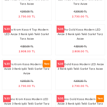
Tarz Avize
Tarz Avize
4.200,00 TL
4.200,00 TL
2.730,00 TL
2.730,00 TL
%35
%35
Malta Krom Kasa 4 Top Modern
Malta Gold Kasa Modern LED
LED Avize 3 Renk Işıklı Tekli Sarkıt
Avize 3 Renk Işıklı Tekli Sarkıt Tarz
Tarz Avize
Avize
4.320,00 TL
4.320,00 TL
2.808,00 TL
2.808,00 TL
%35
Yeni
%35
Paris Krom Kasa Modern LED
Paris Gold Kasa Modern LED Avize
Avize 3 Renk Işıklı Tekli Sarkıt Tarz
3 Renk Işıklı Tekli Sarkıt Tarz Avize
Avize
4.200,00 TL
4.200,00 TL
2.730,00 TL
2.730,00 TL
%35
%35
Yeni
Milano Krom Kasa Modern LED
Milano Gold Kasa Modern LED
Avize 3 Renk Işıklı Tekli Sarkıt Tarz
Avize 3 Renk Işıklı Tekli Sarkıt Tarz