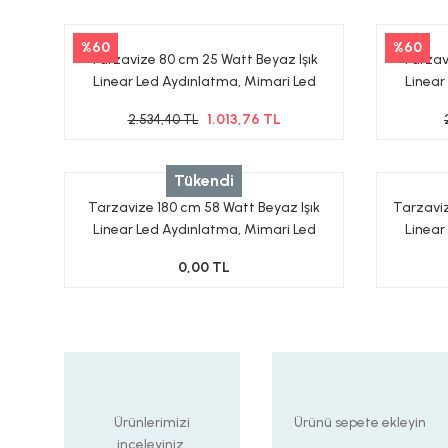
%60
%60
Tarzavize 80 cm 25 Watt Beyaz Işık
Tarzav
Linear Led Aydınlatma, Mimari Led
Linear
Aydınlatma
1.013,76 TL
2.534,40 TL
Tükendi
Tarzavize 180 cm 58 Watt Beyaz Işık
Tarzaviz
Linear Led Aydınlatma, Mimari Led
Linear
Aydınlatma
Ayd
0,00 TL
Ürünlerimizi
Ürünü sepete ekleyin
inceleyiniz.