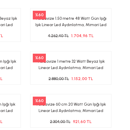
%60
Beyaz Işık
Tarzavize 1.50 metre 48 Watt Gün Işığı
ari Led
Işık Linear Led Aydınlatma, Mimari Led
Aydınlatma 3000-4000 Kalvin
TL
1.704,96 TL
4.262,40 TL
%60
şığı Işık
Tarzavize 1 metre 32 Watt Beyaz Işık
ari Led
Linear Led Aydınlatma, Mimari Led
lvin
Aydınlatma
TL
1.152,00 TL
2.880,00 TL
%60
şığı Işık
Tarzavize 60 cm 20 Watt Gün Işığı Işık
ari Led
Linear Led Aydınlatma, Mimari Led
lvin
Aydınlatma 3000-4000 Kalvin
TL
921,60 TL
2.304,00 TL