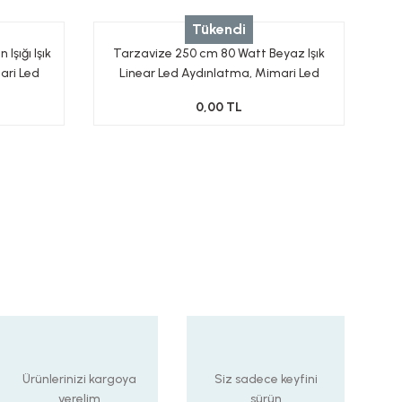
Tükendi
şığı Işık
Tarzavize 250 cm 80 Watt Beyaz Işık
ari Led
Linear Led Aydınlatma, Mimari Led
lvin
Aydınlatma
0,00 TL
Ürünlerinizi kargoya
Siz sadece keyfini
verelim
sürün