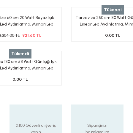
Tükendi
ize 60 cm 20 Watt Beyaz Işık
Tarzavize 250 cm 80 Watt Gün I
 Led Aydınlatma, Mimari Led
Linear Led Aydınlatma, Mim
Aydınlatma
Aydınlatma 3000-4000 Ka
921,60 TL
0,00 TL
2.304,00 TL
Tükendi
e 180 cm 58 Watt Gün Işığı Işık
 Led Aydınlatma, Mimari Led
ınlatma 3000-4000 Kalvin
0,00 TL
%100 Güvenli alışveriş
Siparişinizi
yapın
hazırlayalım