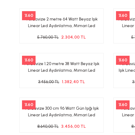
%60
%60
Tarzavize 2 metre 64 Watt Beyaz Işık
Tarzavize
Linear Led Aydınlatma, Mimari Led
Linear
Aydınlatma
Ayd
2.304,00 TL
5.760,00 TL
5
%60
%60
Tarzavize 1.20 metre 38 Watt Beyaz Işık
Tarzaviz
Linear Led Aydınlatma, Mimari Led
Işık Lin
Aydınlatma
Ayd
1.382,40 TL
3.456,00 TL
3
%60
%60
Tarzavize 300 cm 96 Watt Gün Işığı Işık
Tarzavi
Linear Led Aydınlatma, Mimari Led
Linear
Aydınlatma 3000-4000 Kalvin
3.456,00 TL
8.640,00 TL
8