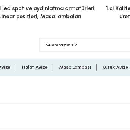
l led spot ve aydınlatma armatürleri,
1.ci Kalit
Linear çeşitleri, Masa lambaları
üre
Avize
Halat Avize
Masa Lambası
Kütük Avize