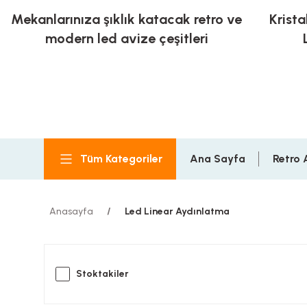
Mekanlarınıza şıklık katacak retro ve
Krista
modern led avize çeşitleri
Tüm Kategoriler
Ana Sayfa
Retro 
Anasayfa
Led Linear Aydınlatma
Stoktakiler