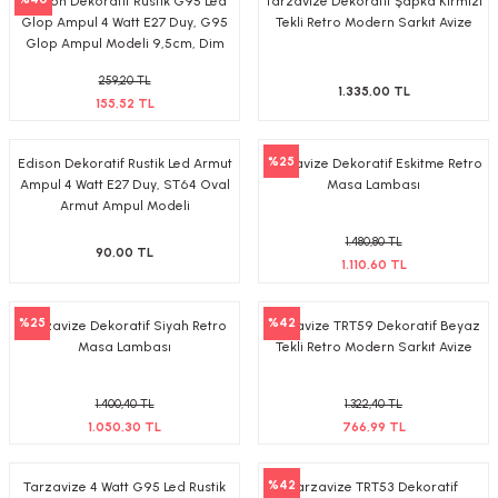
Edison Dekoratif Rustik G95 Led
Tarzavize Dekoratif Şapka Kırmızı
tif Armatürler
Glop Ampul 4 Watt E27 Duy, G95
Tekli Retro Modern Sarkıt Avize
Glop Ampul Modeli 9,5cm, Dim
Edilebilir
nel Armatür
259,20 TL
1.335,00 TL
155,52 TL
%25
Edison Dekoratif Rustik Led Armut
Tarzavize Dekoratif Eskitme Retro
Ampul 4 Watt E27 Duy, ST64 Oval
Masa Lambası
Armut Ampul Modeli
1.480,80 TL
90,00 TL
1.110,60 TL
%25
%42
Tarzavize Dekoratif Siyah Retro
Tarzavize TRT59 Dekoratif Beyaz
Masa Lambası
Tekli Retro Modern Sarkıt Avize
1.400,40 TL
1.322,40 TL
1.050,30 TL
766,99 TL
%42
Tarzavize 4 Watt G95 Led Rustik
Tarzavize TRT53 Dekoratif