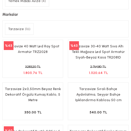
Yemek Masası Avize
(4)
-Çerçeve
Markalar
Tarzavize
(16)
sesuar
%45
%45
Tarzavize 40 Watt Led Ray Spot
Tarzavize 30-40 Watt Sıva Altı
matür
Armatür TRZ2028
Tekli Mağaza Led Spot Armatür
Siyah-Beyaz Kasa TR2081D
tür
3.283,20 TL
2.764,80 TL
1.805,76 TL
1.520,64 TL
Bina Aydınlatma
Tarzavize 2x0,50mm Beyaz Renk
Tarzavize Sıralı Bahçe
Armatür
Dekoratif Örgülü Kumaş Kablo, 5
Aydınlatma, Seyyar Bahçe
Metre
Işıklandırma Kablosu 50 cm
Aralıklı
matür
350,00 TL
540,00 TL
ot Armatür
%40