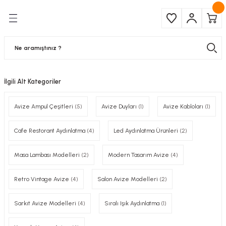
Geri Dön
Geri Dön
Çeşitleri
ma Ürünleri
pul
 Şerit Led
İlgili Alt Kategoriler
 Ampul
Armatür
Avize Ampul Çeşitleri
(5)
Avize Duyları
(1)
Avize Kabloları
(1)
mpül
 Armatür
Cafe Restorant Aydınlatma
(4)
Led Aydınlatma Ürünleri
(2)
mpul
r
Masa Lambası Modelleri
(2)
Modern Tasarım Avize
(4)
l
Retro Vintage Avize
(4)
Salon Avize Modelleri
(2)
matür
Sarkıt Avize Modelleri
(4)
Sıralı Işık Aydınlatma
(1)
latma