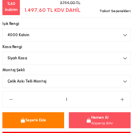
3.744,00 TL
%60
-Çerçeve
1.497,60 TL KDV DAHİL
İndirim
Taksit Seçenekleri
Işık Rengi
sesuar
Kasa Rengi
matür
tür
Montaj Şekli
Bina Aydınlatma
Armatür
matür
Hemen Al
Sepete Ekle
Alışverişi Bitir
ot Armatür