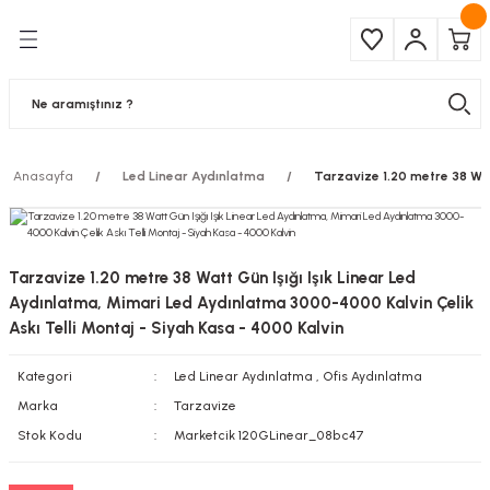
Geri Dön
Geri Dön
Çeşitleri
ma Ürünleri
pul
 Şerit Led
Anasayfa
Led Linear Aydınlatma
Tarzavize 1.20 metre 38 Wat
 Ampul
Armatür
mpül
 Armatür
Tarzavize 1.20 metre 38 Watt Gün Işığı Işık Linear Led
mpul
r
Aydınlatma, Mimari Led Aydınlatma 3000-4000 Kalvin Çelik
Askı Telli Montaj - Siyah Kasa - 4000 Kalvin
l
Kategori
Led Linear Aydınlatma
,
Ofis Aydınlatma
Marka
Tarzavize
matür
Stok Kodu
Marketcik 120GLinear_08bc47
latma