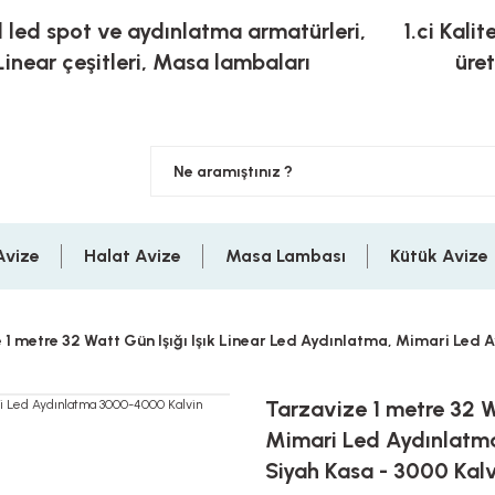
l led spot ve aydınlatma armatürleri,
1.ci Kalit
Linear çeşitleri, Masa lambaları
üre
Avize
Halat Avize
Masa Lambası
Kütük Avize
 1 metre 32 Watt Gün Işığı Işık Linear Led Aydınlatma, Mimari Led 
Tarzavize 1 metre 32 W
Mimari Led Aydınlatma
Siyah Kasa - 3000 Kal