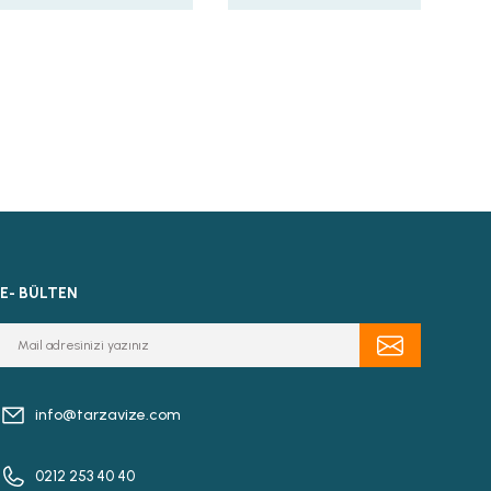
E- BÜLTEN
info@tarzavize.com
0212 253 40 40