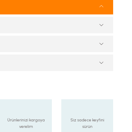
Ürünlerinizi kargoya
Siz sadece keyfini
verelim
sürün