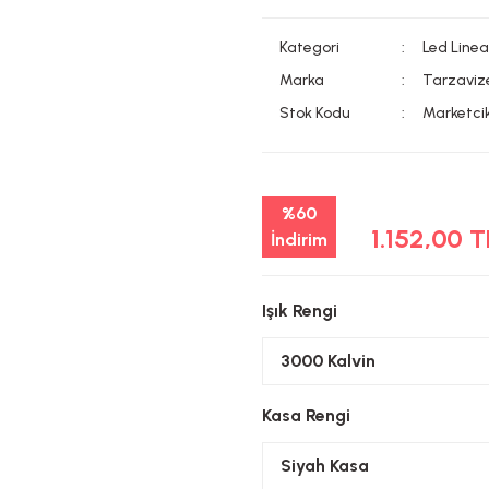
Kategori
Led Line
Marka
Tarzaviz
Stok Kodu
Marketci
%60
1.152,00 
İndirim
Işık Rengi
Kasa Rengi