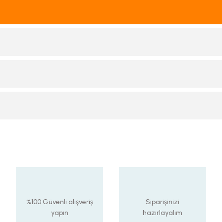
%100 Güvenli alışveriş
Siparişinizi
yapın
hazırlayalım