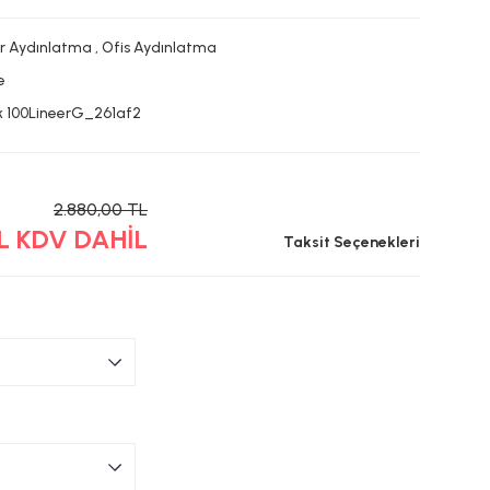
ar Aydınlatma
,
Ofis Aydınlatma
e
k 100LineerG_261af2
2.880,00 TL
TL KDV DAHİL
Taksit Seçenekleri