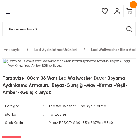
Geri Dön
Geri Dön
Çeşitleri
ma Ürünleri
pul
 Şerit Led
Anasayfa
Led Aydınlatma Ürünleri
Led Wallwasher Bina Aydı
 Ampul
Armatür
mpül
 Armatür
Tarzavize 100cm 36 Watt Led Wallwasher Duvar Boyama
mpul
r
Aydınlatma Armatürü, Beyaz-Günışığı-Mavi-Kırmızı-Yeşil-
Amber-RGB Işık Beyaz
l
Kategori
Led Wallwasher Bina Aydınlatma
Marka
Tarzavize
matür
Stok Kodu
Yıldız PRSCT4660_55fa7679cd98c0
latma