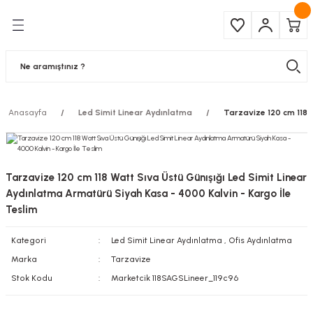
Geri Dön
Geri Dön
Çeşitleri
ma Ürünleri
pul
 Şerit Led
Anasayfa
Led Simit Linear Aydınlatma
Tarzavize 120 cm 118 
 Ampul
Armatür
mpül
 Armatür
Tarzavize 120 cm 118 Watt Sıva Üstü Günışığı Led Simit Linear
mpul
r
Aydınlatma Armatürü Siyah Kasa - 4000 Kalvin - Kargo İle
Teslim
l
Kategori
Led Simit Linear Aydınlatma
,
Ofis Aydınlatma
Marka
Tarzavize
matür
Stok Kodu
Marketcik 118SAGSLineer_119c96
latma