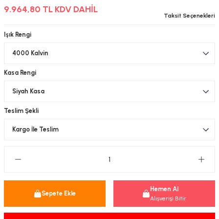
9.964,80 TL KDV DAHİL
-Çerçeve
Taksit Seçenekleri
Işık Rengi
sesuar
Kasa Rengi
matür
tür
Teslim Şekli
Bina Aydınlatma
Armatür
matür
Hemen Al
Sepete Ekle
Alışverişi Bitir
ot Armatür