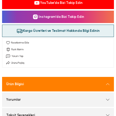
YouTube’da Bizi Takip Edin
tif Armatürler
Instagram’da Bizi Takip Edin
nel Armatür
Kargo Ücretleri ve Teslimat Hakkında Bilgi Edinin
Fiyat Alarmı
Yorum Yap
Ürünü Paylaş
Ürün Bilgisi
Yorumlar
Taksit Seçenekleri