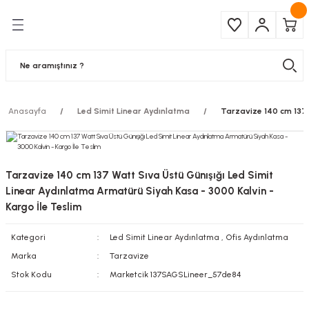
Geri Dön
Geri Dön
Çeşitleri
ma Ürünleri
pul
 Şerit Led
Anasayfa
Led Simit Linear Aydınlatma
Tarzavize 140 cm 137 
 Ampul
Armatür
mpül
 Armatür
Tarzavize 140 cm 137 Watt Sıva Üstü Günışığı Led Simit
mpul
r
Linear Aydınlatma Armatürü Siyah Kasa - 3000 Kalvin -
Kargo İle Teslim
l
Kategori
Led Simit Linear Aydınlatma
,
Ofis Aydınlatma
Marka
Tarzavize
matür
Stok Kodu
Marketcik 137SAGSLineer_57de84
latma