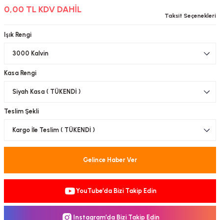
0,00 TL KDV DAHİL
-Çerçeve
Taksit Seçenekleri
Işık Rengi
sesuar
Kasa Rengi
matür
tür
Teslim Şekli
Bina Aydınlatma
Armatür
Gelince Haber Ver
matür
YouTube’da Bizi Takip Edin
ot Armatür
Instagram’da Bizi Takip Edin