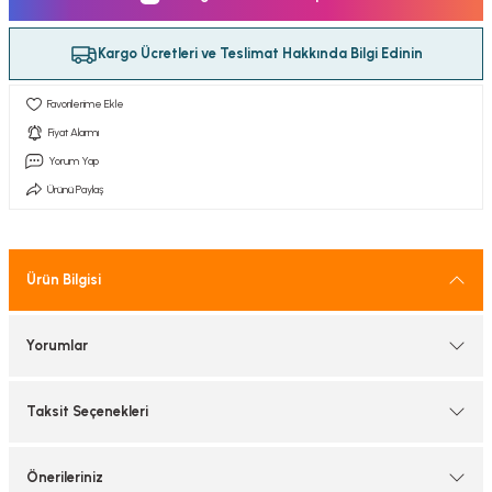
tif Armatürler
Kargo Ücretleri ve Teslimat Hakkında Bilgi Edinin
nel Armatür
Fiyat Alarmı
Yorum Yap
Ürünü Paylaş
Ürün Bilgisi
Yorumlar
Taksit Seçenekleri
Önerileriniz