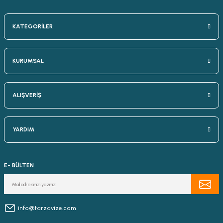
KATEGORİLER
KURUMSAL
ALIŞVERİŞ
YARDIM
E- BÜLTEN
info@tarzavize.com