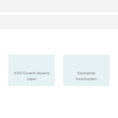
%100 Güvenli alışveriş
Siparişinizi
yapın
hazırlayalım