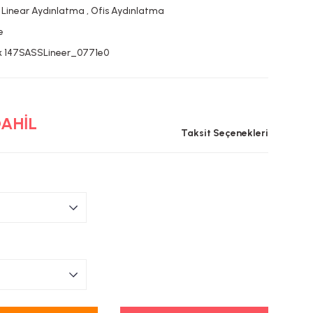
 Linear Aydınlatma
,
Ofis Aydınlatma
e
k 147SASSLineer_0771e0
DAHİL
Taksit Seçenekleri