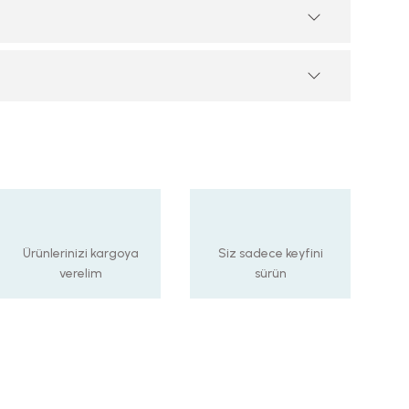
Ürünlerinizi kargoya
Siz sadece keyfini
verelim
sürün