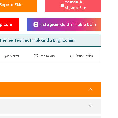
Hemen Al
Sepete Ekle
Alışverişi Bitir
p Edin
Instagram’da Bizi Takip Edin
leri ve Teslimat Hakkında Bilgi Edinin
Fiyat Alarmı
Yorum Yap
Ürünü Paylaş