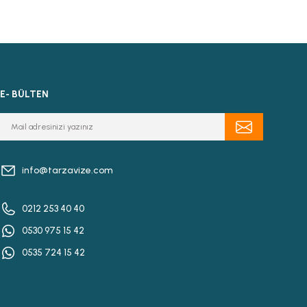
E- BÜLTEN
info@tarzavize.com
0212 253 40 40
0530 975 15 42
0535 724 15 42