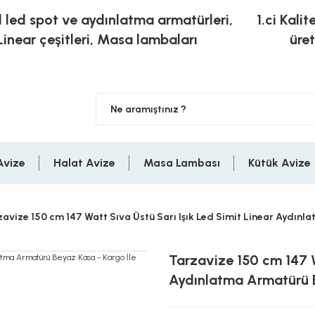
l led spot ve aydınlatma armatürleri,
1.ci Kalit
Linear çeşitleri, Masa lambaları
üre
Avize
Halat Avize
Masa Lambası
Kütük Avize
avize 150 cm 147 Watt Sıva Üstü Sarı Işık Led Simit Linear Aydınl
Tarzavize 150 cm 147 W
Aydınlatma Armatürü B