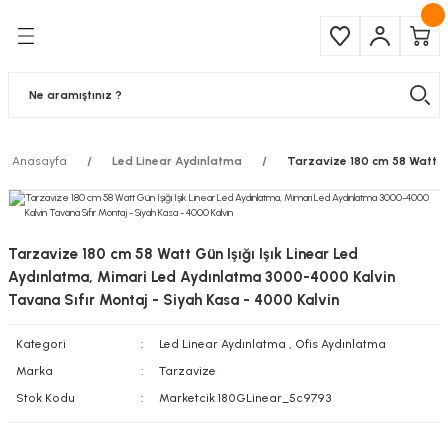
Geri Dön
Geri Dön
Çeşitleri
ma Ürünleri
pul
 Şerit Led
Anasayfa
Led Linear Aydınlatma
Tarzavize 180 cm 58 Watt Gü
 Ampul
Armatür
mpül
 Armatür
Tarzavize 180 cm 58 Watt Gün Işığı Işık Linear Led
mpul
r
Aydınlatma, Mimari Led Aydınlatma 3000-4000 Kalvin
Tavana Sıfır Montaj - Siyah Kasa - 4000 Kalvin
l
Kategori
Led Linear Aydınlatma
,
Ofis Aydınlatma
Marka
Tarzavize
matür
Stok Kodu
Marketcik 180GLinear_5c9793
latma