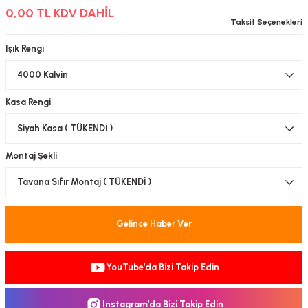
0,00 TL KDV DAHİL
-Çerçeve
Taksit Seçenekleri
Işık Rengi
sesuar
Kasa Rengi
matür
tür
Montaj Şekli
Bina Aydınlatma
Armatür
Gelince Haber Ver
matür
YouTube’da Bizi Takip Edin
ot Armatür
Instagram’da Bizi Takip Edin