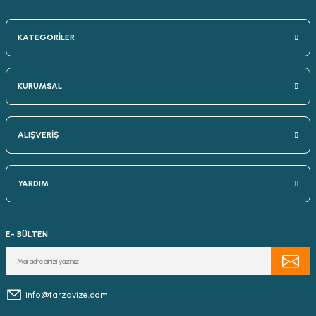
KATEGORİLER
KURUMSAL
ALIŞVERİŞ
YARDIM
E- BÜLTEN
info@tarzavize.com