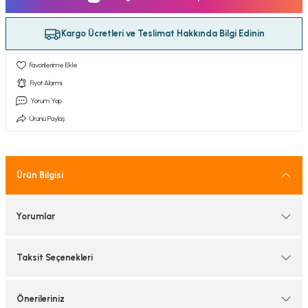
tif Armatürler
Kargo Ücretleri ve Teslimat Hakkında Bilgi Edinin
nel Armatür
Fiyat Alarmı
Yorum Yap
Ürünü Paylaş
Ürün Bilgisi
Yorumlar
Taksit Seçenekleri
Önerileriniz