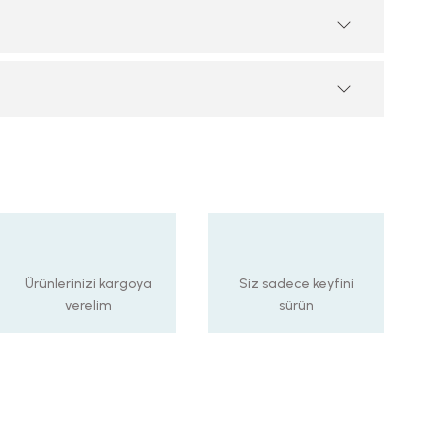
Ürünlerinizi kargoya
Siz sadece keyfini
verelim
sürün