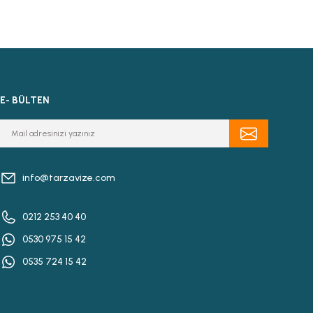
E- BÜLTEN
info@tarzavize.com
0212 253 40 40
0530 975 15 42
0535 724 15 42