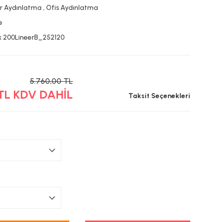
ar Aydınlatma
,
Ofis Aydınlatma
e
k 200LineerB_252120
5.760,00 TL
 TL KDV DAHİL
Taksit Seçenekleri