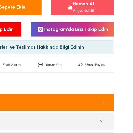
Hemen Al
Sepete Ekle
Alışverişi Bitir
p Edin
Instagram’da Bizi Takip Edin
leri ve Teslimat Hakkında Bilgi Edinin
Fiyat Alarmı
Yorum Yap
Ürünü Paylaş