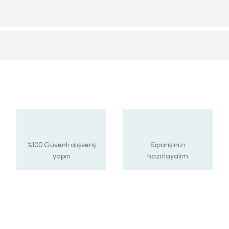
%100 Güvenli alışveriş
Siparişinizi
yapın
hazırlayalım