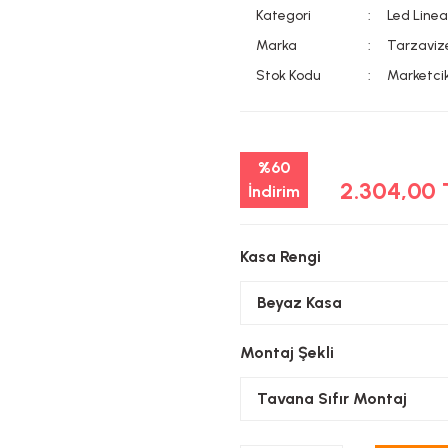
Kategori
Led Line
Marka
Tarzaviz
Stok Kodu
Marketci
%60
2.304,00
İndirim
Kasa Rengi
Montaj Şekli