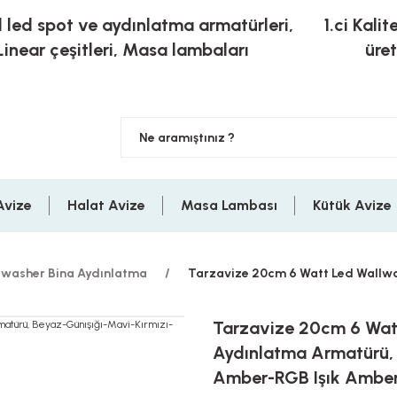
l led spot ve aydınlatma armatürleri,
1.ci Kalit
Linear çeşitleri, Masa lambaları
üre
Avize
Halat Avize
Masa Lambası
Kütük Avize
lwasher Bina Aydınlatma
Tarzavize 20cm 6 Watt Led Wallwa
Tarzavize 20cm 6 Wat
Aydınlatma Armatürü, 
Amber-RGB Işık Ambe