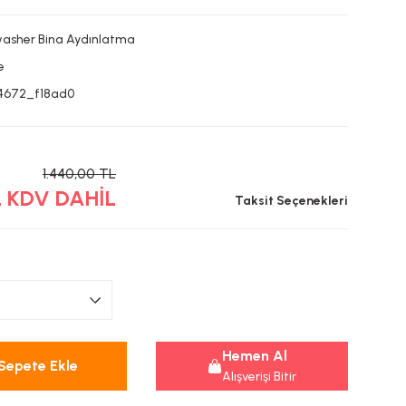
washer Bina Aydınlatma
e
Y4672_f18ad0
1.440,00 TL
L KDV DAHİL
Taksit Seçenekleri
Hemen Al
Sepete Ekle
Alışverişi Bitir