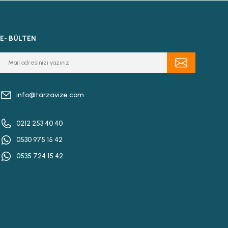
E- BÜLTEN
info@tarzavize.com
0212 253 40 40
0530 975 15 42
0535 724 15 42