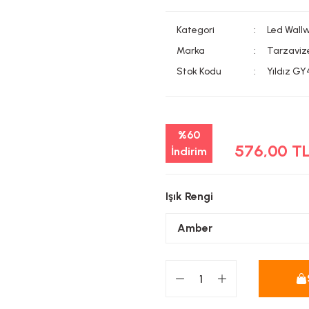
Kategori
Led Wall
Marka
Tarzaviz
Stok Kodu
Yıldız G
%60
576,00 T
İndirim
Işık Rengi