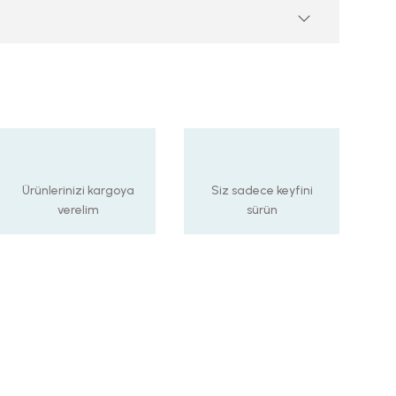
Ürünlerinizi kargoya
Siz sadece keyfini
verelim
sürün