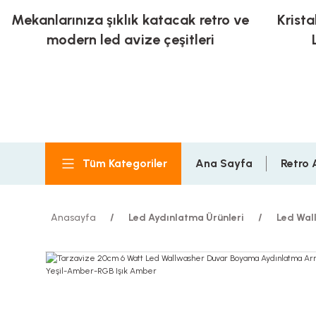
Mekanlarınıza şıklık katacak retro ve
Krista
modern led avize çeşitleri
Tüm Kategoriler
Ana Sayfa
Retro 
Anasayfa
Led Aydınlatma Ürünleri
Led Wal