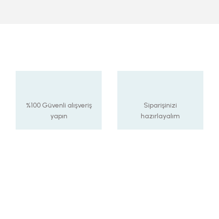
%100 Güvenli alışveriş
Siparişinizi
yapın
hazırlayalım