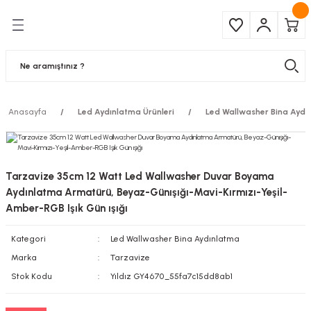
Geri Dön
Geri Dön
Çeşitleri
ma Ürünleri
pul
 Şerit Led
Anasayfa
Led Aydınlatma Ürünleri
Led Wallwasher Bina Aydı
 Ampul
Armatür
mpül
 Armatür
Tarzavize 35cm 12 Watt Led Wallwasher Duvar Boyama
mpul
r
Aydınlatma Armatürü, Beyaz-Günışığı-Mavi-Kırmızı-Yeşil-
Amber-RGB Işık Gün ışığı
l
Kategori
Led Wallwasher Bina Aydınlatma
Marka
Tarzavize
matür
Stok Kodu
Yıldız GY4670_55fa7c15dd8ab1
latma