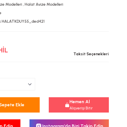
ize Modelleri
,
Halat Avize Modelleri
e
ik HALATKDUY55_ded421
HİL
Taksit Seçenekleri
Hemen Al
Sepete Ekle
Alışverişi Bitir
p Edin
Instagram’da Bizi Takip Edin