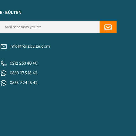
E- BÜLTEN
info@tarzavize.com
0212 253 40 40
0530 975 15 42
0535 724 15 42