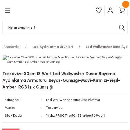
Geri Dön
Geri Dön
Çeşitleri
ma Ürünleri
pul
 Şerit Led
Anasayfa
Led Aydınlatma Ürünleri
Led Wallwasher Bina Aydı
 Ampul
Armatür
mpül
 Armatür
Tarzavize 50cm 18 Watt Led Wallwasher Duvar Boyama
mpul
r
Aydınlatma Armatürü, Beyaz-Günışığı-Mavi-Kırmızı-Yeşil-
Amber-RGB Işık Gün ışığı
l
Kategori
Led Wallwasher Bina Aydınlatma
Marka
Tarzavize
matür
Stok Kodu
Yıldız PRSCT4650_55fa8ee969abf1
latma