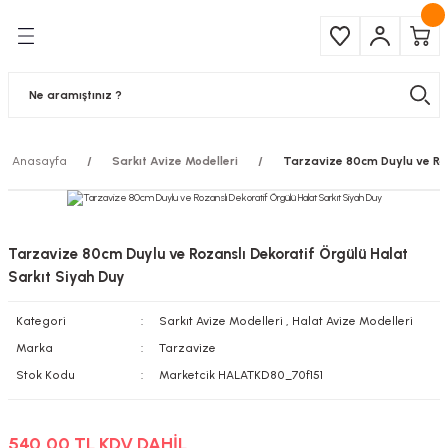
Geri Dön
Geri Dön
Çeşitleri
ma Ürünleri
pul
 Şerit Led
Anasayfa
Sarkıt Avize Modelleri
Tarzavize 80cm Duylu ve Roz
 Ampul
Armatür
mpül
 Armatür
Tarzavize 80cm Duylu ve Rozanslı Dekoratif Örgülü Halat
mpul
r
Sarkıt Siyah Duy
Kategori
Sarkıt Avize Modelleri
,
Halat Avize Modelleri
l
Marka
Tarzavize
matür
Stok Kodu
Marketcik HALATKD80_70f151
latma
540,00 TL KDV DAHİL