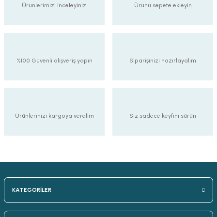
Ürünlerimizi inceleyiniz.
Ürünü sepete ekleyin
%100 Güvenli alışveriş yapın
Siparişinizi hazırlayalım
Ürünlerinizi kargoya verelim
Siz sadece keyfini sürün
KATEGORİLER