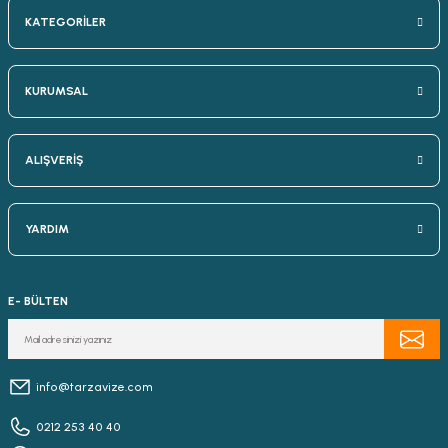
KATEGORİLER
KURUMSAL
ALIŞVERİŞ
YARDIM
E- BÜLTEN
info@tarzavize.com
0212 253 40 40