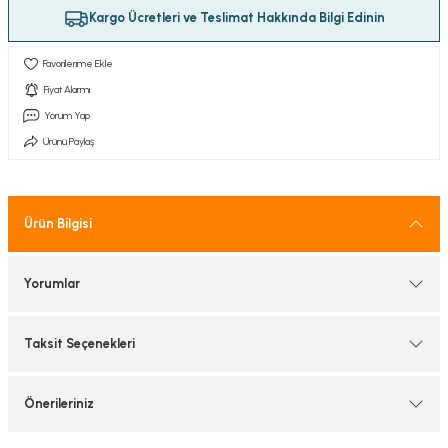
tif Armatürler
Kargo Ücretleri ve Teslimat Hakkında Bilgi Edinin
nel Armatür
Fiyat Alarmı
Yorum Yap
Ürünü Paylaş
Ürün Bilgisi
Yorumlar
Taksit Seçenekleri
Önerileriniz