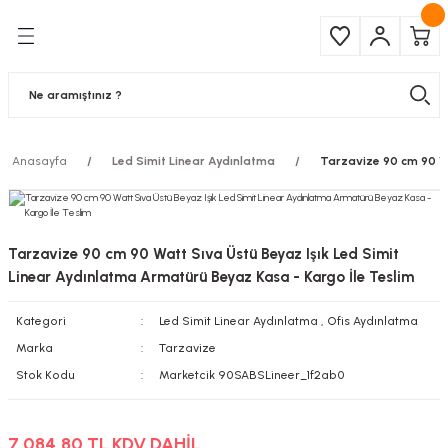
Geri Dön
Geri Dön
Çeşitleri
ma Ürünleri
pul
 Şerit Led
Anasayfa
Led Simit Linear Aydınlatma
Tarzavize 90 cm 90 Wa
 Ampul
Armatür
mpül
 Armatür
Tarzavize 90 cm 90 Watt Sıva Üstü Beyaz Işık Led Simit
mpul
r
Linear Aydınlatma Armatürü Beyaz Kasa - Kargo İle Teslim
Kategori
Led Simit Linear Aydınlatma
,
Ofis Aydınlatma
l
Marka
Tarzavize
matür
Stok Kodu
Marketcik 90SABSLineer_1f2ab0
latma
7.084,80 TL KDV DAHİL