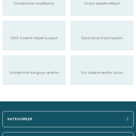
Ürünlerimizi inceleyiniz.
Ürünü sepete ekleyin
%100 Güvenli alışveriş yapın
Siparişinizi hazırlayalım
Ürünlerinizi kargoya verelim
Siz sadece keyfini sürün
KATEGORİLER