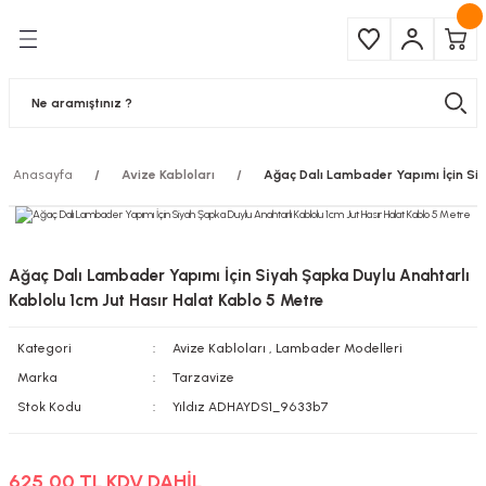
Geri Dön
Geri Dön
Çeşitleri
ma Ürünleri
pul
 Şerit Led
Anasayfa
Avize Kabloları
Ağaç Dalı Lambader Yapımı İçin Siy
 Ampul
Armatür
mpül
 Armatür
Ağaç Dalı Lambader Yapımı İçin Siyah Şapka Duylu Anahtarlı
mpul
r
Kablolu 1cm Jut Hasır Halat Kablo 5 Metre
Kategori
Avize Kabloları
,
Lambader Modelleri
l
Marka
Tarzavize
matür
Stok Kodu
Yıldız ADHAYDS1_9633b7
latma
625,00 TL KDV DAHİL