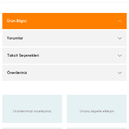
tif Armatürler
nel Armatür
Ürün Bilgisi
Yorumlar
Taksit Seçenekleri
Önerileriniz
Ürünlerimizi inceleyiniz.
Ürünü sepete ekleyin