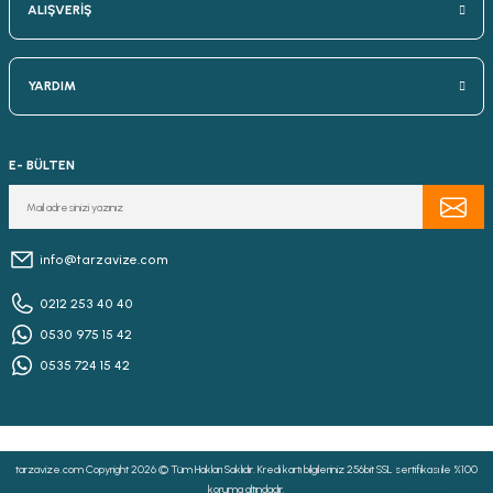
ALIŞVERİŞ
YARDIM
E- BÜLTEN
info@tarzavize.com
0212 253 40 40
0530 975 15 42
0535 724 15 42
tarzavize.com Copyright 2026 © Tüm Hakları Saklıdır. Kredi kartı bilgileriniz 256bit SSL sertifikası ile %100
koruma altındadır.