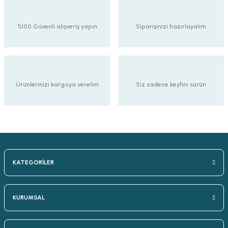
%100 Güvenli alışveriş yapın
Siparişinizi hazırlayalım
Ürünlerinizi kargoya verelim
Siz sadece keyfini sürün
KATEGORİLER
KURUMSAL