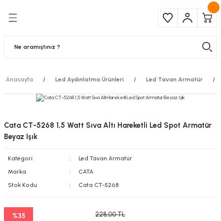
Geri Dön
Geri Dön
Çeşitleri
ma Ürünleri
pul
 Şerit Led
Anasayfa
Led Aydınlatma Ürünleri
Led Tavan Armatür
 Ampul
Armatür
mpül
 Armatür
Cata CT-5268 1,5 Watt Sıva Altı Hareketli Led Spot Armatür
mpul
r
Beyaz Işık
Kategori
Led Tavan Armatür
l
Marka
CATA
matür
Stok Kodu
Cata CT-5268
latma
228,00 TL
%35