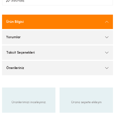
Ürünü Paylaş
tif Armatürler
nel Armatür
Ürün Bilgisi
Yorumlar
Taksit Seçenekleri
Önerileriniz
Ürünlerimizi inceleyiniz.
Ürünü sepete ekleyin