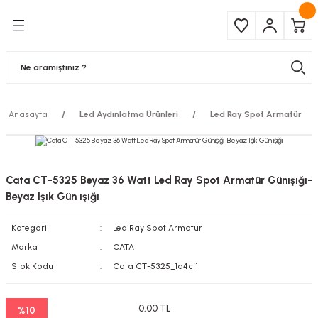
Geri Dön
Geri Dön
Çeşitleri
ma Ürünleri
pul
 Şerit Led
Anasayfa
Led Aydınlatma Ürünleri
Led Ray Spot Armatür
 Ampul
Armatür
mpül
 Armatür
Cata CT-5325 Beyaz 36 Watt Led Ray Spot Armatür Günışığı-
mpul
r
Beyaz Işık Gün ışığı
Kategori
Led Ray Spot Armatür
l
Marka
CATA
matür
Stok Kodu
Cata CT-5325_1a4cf1
latma
0,00 TL
%10