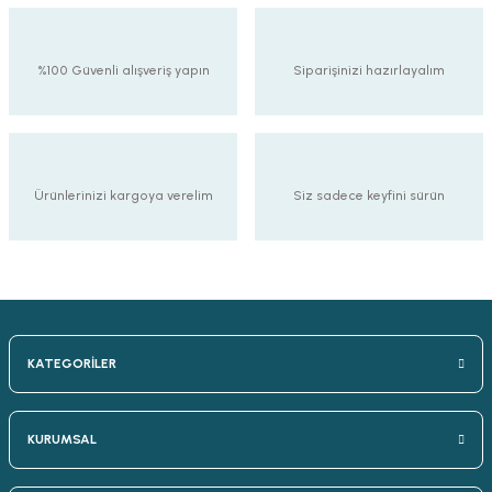
%100 Güvenli alışveriş yapın
Siparişinizi hazırlayalım
Ürünlerinizi kargoya verelim
Siz sadece keyfini sürün
KATEGORİLER
KURUMSAL