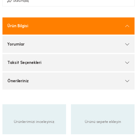
Ürünü Paylaş
tif Armatürler
nel Armatür
Ürün Bilgisi
Yorumlar
Taksit Seçenekleri
Önerileriniz
Ürünlerimizi inceleyiniz.
Ürünü sepete ekleyin