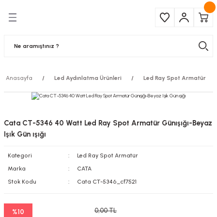
Geri Dön
Geri Dön
Çeşitleri
ma Ürünleri
pul
 Şerit Led
Anasayfa
Led Aydınlatma Ürünleri
Led Ray Spot Armatür
 Ampul
Armatür
mpül
 Armatür
Cata CT-5346 40 Watt Led Ray Spot Armatür Günışığı-Beyaz
mpul
r
Işık Gün ışığı
Kategori
Led Ray Spot Armatür
l
Marka
CATA
matür
Stok Kodu
Cata CT-5346_cf7521
latma
0,00 TL
%10