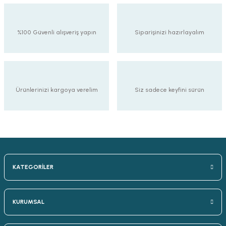
%100 Güvenli alışveriş yapın
Siparişinizi hazırlayalım
Ürünlerinizi kargoya verelim
Siz sadece keyfini sürün
KATEGORİLER
KURUMSAL