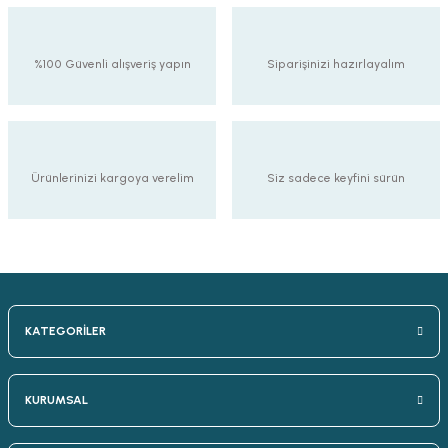
%100 Güvenli alışveriş yapın
Siparişinizi hazırlayalım
Ürünlerinizi kargoya verelim
Siz sadece keyfini sürün
KATEGORİLER
KURUMSAL