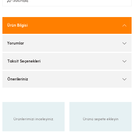
Ürünü Paylaş
tif Armatürler
nel Armatür
Ürün Bilgisi
Yorumlar
Taksit Seçenekleri
Önerileriniz
Ürünlerimizi inceleyiniz.
Ürünü sepete ekleyin