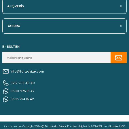
ALIŞVERİŞ
YARDIM
E- BÜLTEN
info@tarzavize.com
0212 253 40 40
0530 975 15 42
0535 724 15 42
tarzavize.com Copyright 2026 © Tüm Hakları Saklıdır. Kredi kartı bilgileriniz 256bit SSL sertifikası ile %100