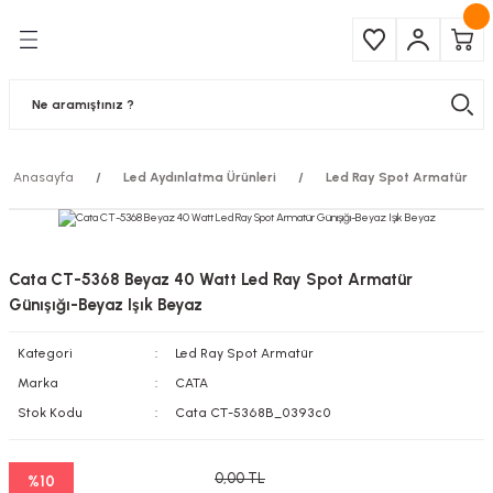
Geri Dön
Geri Dön
Çeşitleri
ma Ürünleri
pul
 Şerit Led
Anasayfa
Led Aydınlatma Ürünleri
Led Ray Spot Armatür
 Ampul
Armatür
mpül
 Armatür
Cata CT-5368 Beyaz 40 Watt Led Ray Spot Armatür
mpul
r
Günışığı-Beyaz Işık Beyaz
Kategori
Led Ray Spot Armatür
l
Marka
CATA
matür
Stok Kodu
Cata CT-5368B_0393c0
latma
0,00 TL
%10