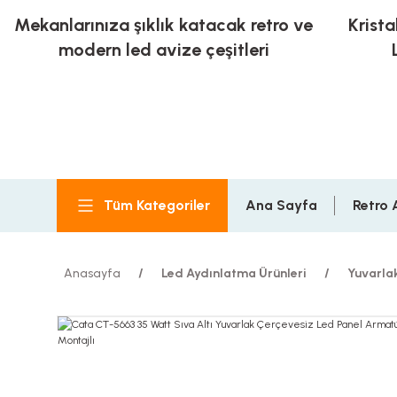
Mekanlarınıza şıklık katacak retro ve
Krista
modern led avize çeşitleri
Tüm Kategoriler
Ana Sayfa
Retro 
Anasayfa
Led Aydınlatma Ürünleri
Yuvarla