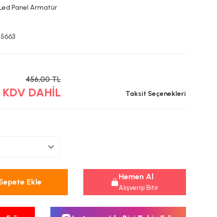
 Led Panel Armatür
-5663
456,00 TL
L KDV DAHİL
Taksit Seçenekleri
Hemen Al
Sepete Ekle
Alışverişi Bitir