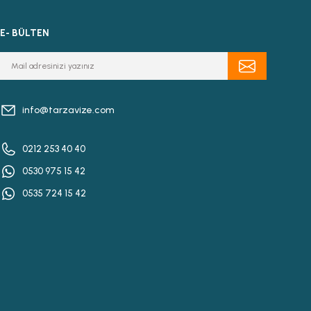
E- BÜLTEN
info@tarzavize.com
0212 253 40 40
0530 975 15 42
0535 724 15 42