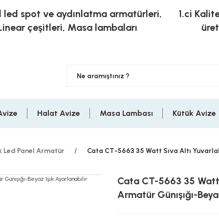
l led spot ve aydınlatma armatürleri,
1.ci Kalit
Linear çeşitleri, Masa lambaları
üre
Avize
Halat Avize
Masa Lambası
Kütük Avize
k Led Panel Armatür
Cata CT-5663 35 Watt Sıva Altı Yuvarlak
Cata CT-5663 35 Watt 
Armatür Günışığı-Beyaz