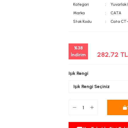
Kategori
Yuvarlak
Marka
CATA
Stok Kodu
Cata CT
%38
282,72 T
İndirim
Işık Rengi