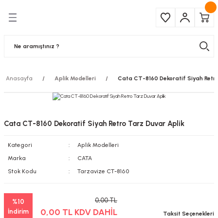
Geri Dön
Geri Dön
Çeşitleri
ma Ürünleri
pul
 Şerit Led
Anasayfa
Aplik Modelleri
Cata CT-8160 Dekoratif Siyah Retro
 Ampul
Armatür
mpül
 Armatür
Cata CT-8160 Dekoratif Siyah Retro Tarz Duvar Aplik
mpul
r
Kategori
Aplik Modelleri
l
Marka
CATA
Stok Kodu
Tarzavize CT-8160
matür
0,00 TL
%10
latma
0,00 TL KDV DAHİL
İndirim
Taksit Seçenekleri