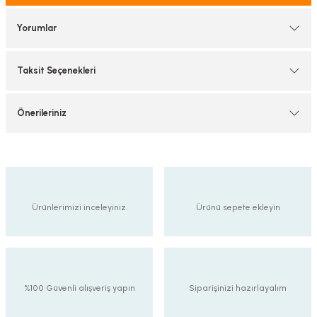
tif Armatürler
Yorumlar
nel Armatür
Taksit Seçenekleri
Önerileriniz
Ürünlerimizi inceleyiniz.
Ürünü sepete ekleyin
%100 Güvenli alışveriş yapın
Siparişinizi hazırlayalım