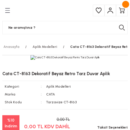
Geri Dön
Geri Dön
Çeşitleri
ma Ürünleri
pul
 Şerit Led
Anasayfa
Aplik Modelleri
Cata CT-8163 Dekoratif Beyaz Retr
 Ampul
Armatür
mpül
 Armatür
Cata CT-8163 Dekoratif Beyaz Retro Tarz Duvar Aplik
mpul
r
Kategori
Aplik Modelleri
l
Marka
CATA
Stok Kodu
Tarzavize CT-8163
matür
0,00 TL
%10
latma
0,00 TL KDV DAHİL
İndirim
Taksit Seçenekleri