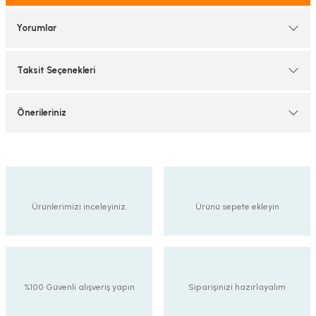
tif Armatürler
Yorumlar
nel Armatür
Taksit Seçenekleri
Önerileriniz
Ürünlerimizi inceleyiniz.
Ürünü sepete ekleyin
%100 Güvenli alışveriş yapın
Siparişinizi hazırlayalım