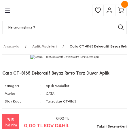
Geri Dön
Geri Dön
Çeşitleri
ma Ürünleri
pul
 Şerit Led
Anasayfa
Aplik Modelleri
Cata CT-8165 Dekoratif Beyaz Retr
 Ampul
Armatür
mpül
 Armatür
Cata CT-8165 Dekoratif Beyaz Retro Tarz Duvar Aplik
mpul
r
Kategori
Aplik Modelleri
l
Marka
CATA
Stok Kodu
Tarzavize CT-8165
matür
0,00 TL
%10
latma
0,00 TL KDV DAHİL
İndirim
Taksit Seçenekleri