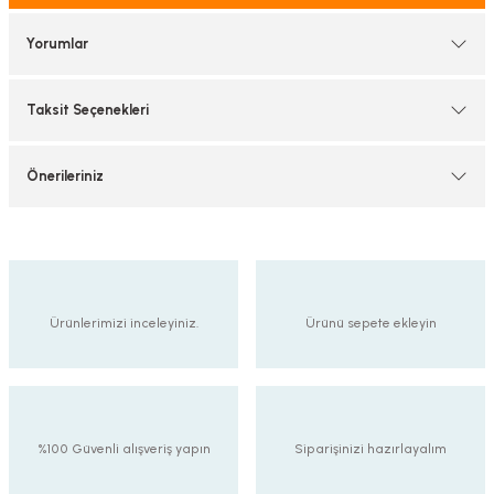
tif Armatürler
Yorumlar
nel Armatür
Taksit Seçenekleri
Önerileriniz
Ürünlerimizi inceleyiniz.
Ürünü sepete ekleyin
%100 Güvenli alışveriş yapın
Siparişinizi hazırlayalım