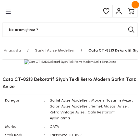
Geri Dön
Geri Dön
Çeşitleri
ma Ürünleri
pul
 Şerit Led
Anasayfa
Sarkıt Avize Modelleri
Cata CT-8213 Dekoratif Siya
 Ampul
Armatür
mpül
 Armatür
Cata CT-8213 Dekoratif Siyah Tekli Retro Modern Sarkıt Tarz
mpul
r
Avize
Kategori
Sarkıt Avize Modelleri
,
Modern Tasarım Avize
,
l
Salon Avize Modelleri
,
Yemek Masası Avize
,
Retro Vintage Avize
,
Cafe Restorant
matür
Aydınlatma
Marka
CATA
latma
Stok Kodu
Tarzavize CT-8213