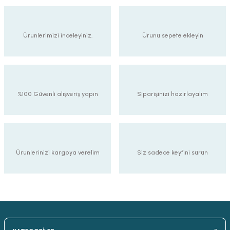
90,00 TL
Ürünlerimizi inceleyiniz.
Ürünü sepete ekleyin
Tarzavize 4 Watt G95 Led Rustik Glop Ampul E27 Duy
%100 Güvenli alışveriş yapın
Siparişinizi hazırlayalım
110,00 TL
Ürünlerinizi kargoya verelim
Siz sadece keyfini sürün