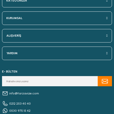
KATEGORİLER
KURUMSAL
ALIŞVERİŞ
YARDIM
E- BÜLTEN
info@tarzavize.com
0212 253 40 40
0530 975 15 42