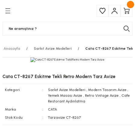
Geri Dön
Geri Dön
Çeşitleri
ma Ürünleri
pul
 Şerit Led
Anasayfa
Sarkıt Avize Modelleri
Cata CT-8267 Eskitme Tekli
 Ampul
Armatür
mpül
 Armatür
Cata CT-8267 Eskitme Tekli Retro Modern Tarz Avize
mpul
r
Kategori
Sarkıt Avize Modelleri
,
Modern Tasarım Avize
,
Yemek Masası Avize
,
Retro Vintage Avize
,
Cafe
l
Restorant Aydınlatma
Marka
CATA
matür
Stok Kodu
Tarzavize CT-8267
latma