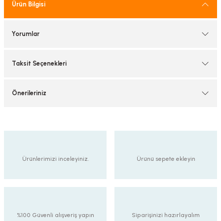
Ürün Bilgisi
tif Armatürler
nel Armatür
Yorumlar
Taksit Seçenekleri
Önerileriniz
Ürünlerimizi inceleyiniz.
Ürünü sepete ekleyin
%100 Güvenli alışveriş yapın
Siparişinizi hazırlayalım