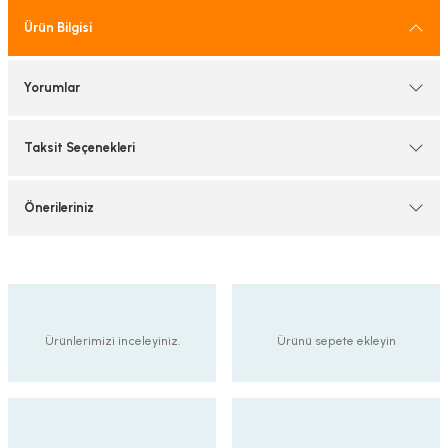
tif Armatürler
Ürün Bilgisi
nel Armatür
Yorumlar
Taksit Seçenekleri
Önerileriniz
Ürünlerimizi inceleyiniz.
Ürünü sepete ekleyin