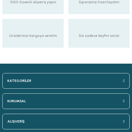
%100 Güvenli alışveriş yapın
Siparişinizi hazırlayalım
Ürünlerinizi kargoya verelim
Siz sadece keyfini sürün
KATEGORİLER
KURUMSAL
ALIŞVERİŞ