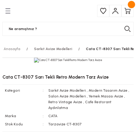
Geri Dön
Geri Dön
Çeşitleri
ma Ürünleri
pul
 Şerit Led
Anasayfa
Sarkıt Avize Modelleri
Cata CT-8307 Sarı Tekli Re
 Ampul
Armatür
mpül
 Armatür
Cata CT-8307 Sarı Tekli Retro Modern Tarz Avize
mpul
r
Kategori
Sarkıt Avize Modelleri
,
Modern Tasarım Avize
,
Salon Avize Modelleri
,
Yemek Masası Avize
,
l
Retro Vintage Avize
,
Cafe Restorant
Aydınlatma
matür
Marka
CATA
Stok Kodu
Tarzavize CT-8307
latma