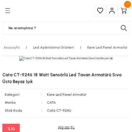
Geri Dön
Geri Dön
Çeşitleri
ma Ürünleri
pul
 Şerit Led
Anasayfa
Led Aydınlatma Ürünleri
Kare Led Panel Armatür
 Ampul
Armatür
mpül
 Armatür
Cata CT-9246 18 Watt Sensörlü Led Tavan Armatürü Sıva
mpul
r
Üstü Beyaz Işık
Kategori
Kare Led Panel Armatür
l
Marka
CATA
matür
Stok Kodu
Cata CT-9246
latma
192,00 TL
%10