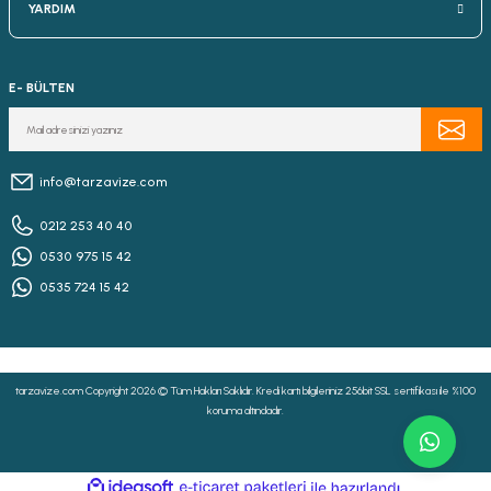
YARDIM
E- BÜLTEN
info@tarzavize.com
0212 253 40 40
0530 975 15 42
0535 724 15 42
tarzavize.com Copyright 2026 © Tüm Hakları Saklıdır. Kredi kartı bilgileriniz 256bit SSL sertifikası ile %100
koruma altındadır.
ideasoft
ile
e-