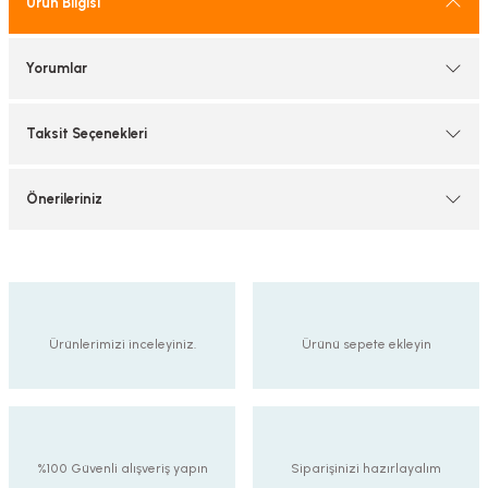
Ürün Bilgisi
tif Armatürler
Yorumlar
nel Armatür
Taksit Seçenekleri
Önerileriniz
Ürünlerimizi inceleyiniz.
Ürünü sepete ekleyin
%100 Güvenli alışveriş yapın
Siparişinizi hazırlayalım