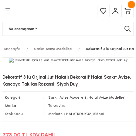
Geri Dön
Geri Dön
Çeşitleri
ma Ürünleri
pul
 Şerit Led
Anasayfa
Sarkıt Avize Modelleri
Dekoratif 3 lü Orjinal Jut Ha
 Ampul
Armatür
mpül
 Armatür
Dekoratif 3 lü Orjinal Jut Halatlı Dekoratif Halat Sarkıt Avize,
mpul
r
Kancaya Takılan Rozanslı Siyah Duy
Kategori
Sarkıt Avize Modelleri
,
Halat Avize Modelleri
l
Marka
Tarzavize
matür
Stok Kodu
Marketcik HALATKDUY32_818ba1
latma
773,00 TL KDV DAHİL