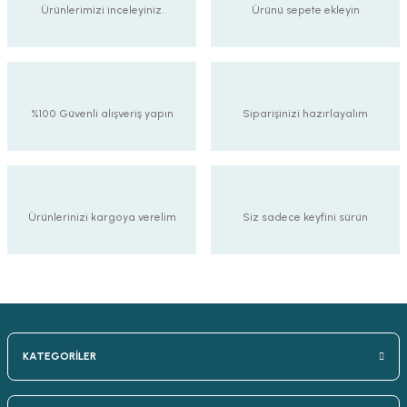
Ürünlerimizi inceleyiniz.
Ürünü sepete ekleyin
%100 Güvenli alışveriş yapın
Siparişinizi hazırlayalım
Ürünlerinizi kargoya verelim
Siz sadece keyfini sürün
KATEGORİLER