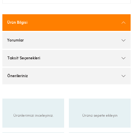
tif Armatürler
nel Armatür
Ürün Bilgisi
Yorumlar
Taksit Seçenekleri
Önerileriniz
Ürünlerimizi inceleyiniz.
Ürünü sepete ekleyin