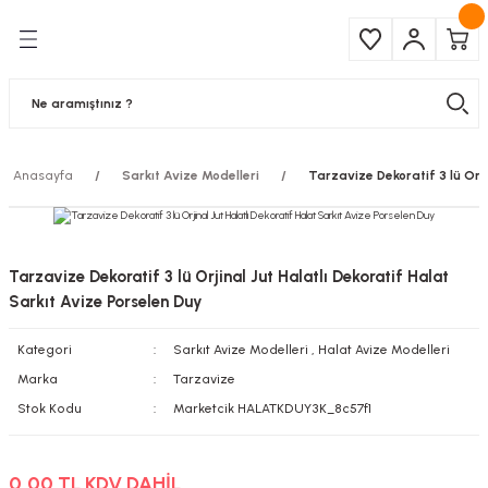
Geri Dön
Geri Dön
Çeşitleri
ma Ürünleri
pul
 Şerit Led
Anasayfa
Sarkıt Avize Modelleri
Tarzavize Dekoratif 3 lü Orji
 Ampul
Armatür
mpül
 Armatür
Tarzavize Dekoratif 3 lü Orjinal Jut Halatlı Dekoratif Halat
mpul
r
Sarkıt Avize Porselen Duy
Kategori
Sarkıt Avize Modelleri
,
Halat Avize Modelleri
l
Marka
Tarzavize
matür
Stok Kodu
Marketcik HALATKDUY3K_8c57f1
latma
0,00 TL KDV DAHİL