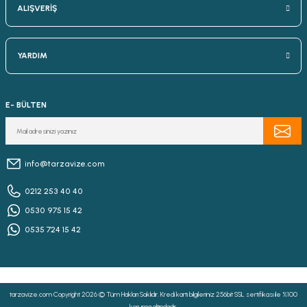
ALIŞVERİŞ
YARDIM
E- BÜLTEN
info@tarzavize.com
0212 253 40 40
0530 975 15 42
0535 724 15 42
tarzavize.com Copyright 2026 © Tüm Hakları Saklıdır. Kredi kartı bilgileriniz 256bit SSL sertifikası ile %100
koruma altındadır.