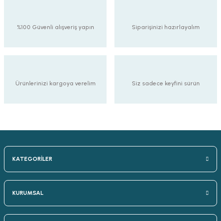
%100 Güvenli alışveriş yapın
Siparişinizi hazırlayalım
Ürünlerinizi kargoya verelim
Siz sadece keyfini sürün
KATEGORİLER
KURUMSAL