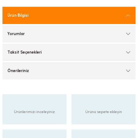
tif Armatürler
Ürün Bilgisi
nel Armatür
Yorumlar
Taksit Seçenekleri
Önerileriniz
Ürünlerimizi inceleyiniz.
Ürünü sepete ekleyin