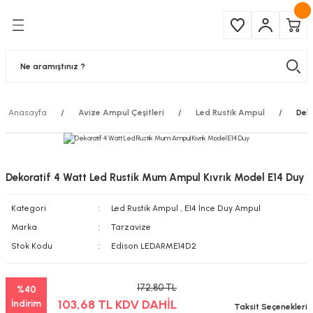
Geri Dön
Geri Dön
Çeşitleri
ma Ürünleri
pul
 Şerit Led
Anasayfa
Avize Ampul Çeşitleri
Led Rustik Ampul
Dek
 Ampul
Armatür
mpül
 Armatür
Dekoratif 4 Watt Led Rustik Mum Ampul Kıvrık Model E14 Duy
mpul
r
Kategori
Led Rustik Ampul
,
E14 İnce Duy Ampul
l
Marka
Tarzavize
Stok Kodu
Edison LEDARME14D2
matür
172,80 TL
%40
latma
103,68 TL KDV DAHİL
İndirim
Taksit Seçenekleri