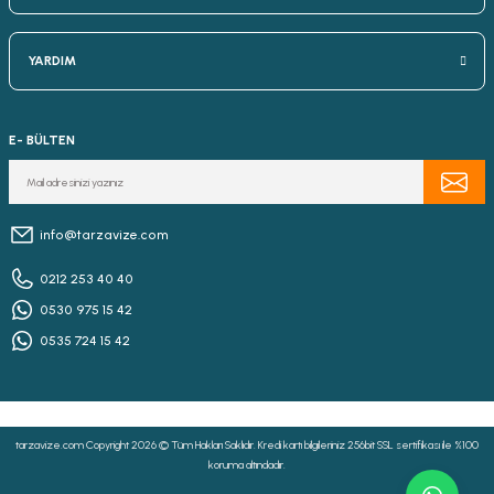
YARDIM
E- BÜLTEN
info@tarzavize.com
0212 253 40 40
0530 975 15 42
0535 724 15 42
tarzavize.com Copyright 2026 © Tüm Hakları Saklıdır. Kredi kartı bilgileriniz 256bit SSL sertifikası ile %100
koruma altındadır.