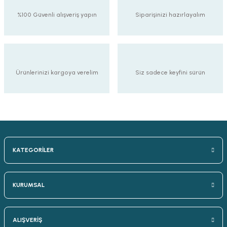
%100 Güvenli alışveriş yapın
Siparişinizi hazırlayalım
Ürünlerinizi kargoya verelim
Siz sadece keyfini sürün
KATEGORİLER
KURUMSAL
ALIŞVERİŞ