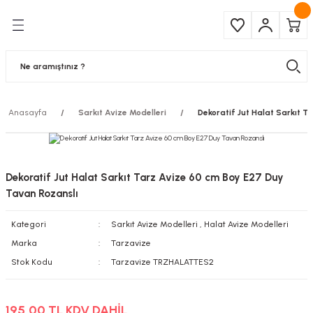
Geri Dön
Geri Dön
Çeşitleri
ma Ürünleri
pul
 Şerit Led
Anasayfa
Sarkıt Avize Modelleri
Dekoratif Jut Halat Sarkıt 
 Ampul
Armatür
mpül
 Armatür
Dekoratif Jut Halat Sarkıt Tarz Avize 60 cm Boy E27 Duy
mpul
r
Tavan Rozanslı
Kategori
Sarkıt Avize Modelleri
,
Halat Avize Modelleri
l
Marka
Tarzavize
matür
Stok Kodu
Tarzavize TRZHALATTES2
latma
195,00 TL KDV DAHİL