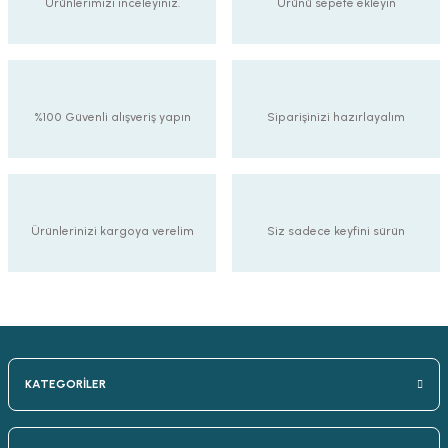
90,00 TL
Ürünlerimizi inceleyiniz.
Ürünü sepete ekleyin
Tarzavize 4 Watt G95 Led Rustik Glop Ampul E27 Duy
%100 Güvenli alışveriş yapın
Siparişinizi hazırlayalım
110,00 TL
Ürünlerinizi kargoya verelim
Siz sadece keyfini sürün
KATEGORİLER