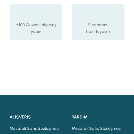
%100 Güvenli alışveriş
Siparişinizi
yapın
hazırlayalım
ALIŞVERİŞ
YARDIM
Mesafeli Satış Sözleşmesi
Mesafeli Satış Sözleşmesi