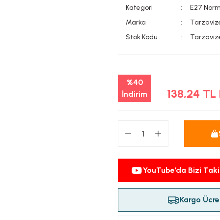
Kategori
E27 Norm
Marka
Tarzaviz
Stok Kodu
Tarzavi
%40
138,24 TL
İndirim
YouTube’da Bizi Taki
Kargo Ücret