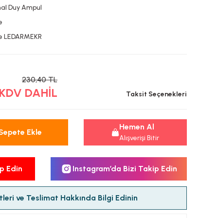
al Duy Ampul
e
ze LEDARMEKR
230,40 TL
 KDV DAHİL
Taksit Seçenekleri
Hemen Al
Sepete Ekle
Alışverişi Bitir
p Edin
Instagram’da Bizi Takip Edin
leri ve Teslimat Hakkında Bilgi Edinin