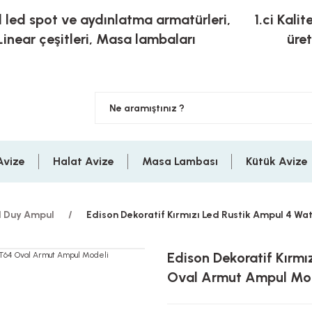
l led spot ve aydınlatma armatürleri,
1.ci Kalit
Linear çeşitleri, Masa lambaları
üre
Avize
Halat Avize
Masa Lambası
Kütük Avize
 Duy Ampul
Edison Dekoratif Kırmızı Led Rustik Ampul 4 W
Edison Dekoratif Kırm
Oval Armut Ampul Mo