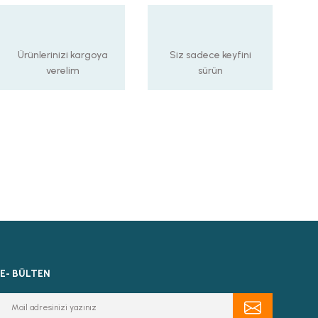
Ürünlerinizi kargoya
Siz sadece keyfini
verelim
sürün
E- BÜLTEN