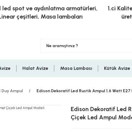
l led spot ve aydınlatma armatürleri,
1.ci Kalit
Linear çeşitleri, Masa lambaları
üre
Avize
Halat Avize
Masa Lambası
Kütük Avize
 Duy Ampul
Edison Dekoratif Led Rustik Ampul 1,6 Watt E27
Edison Dekoratif Led 
Çiçek Led Ampul Mode