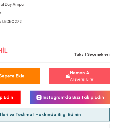
al Duy Ampul
e
e LEDEO272
HİL
Taksit Seçenekleri
Hemen Al
Sepete Ekle
Alışverişi Bitir
p Edin
Instagram’da Bizi Takip Edin
leri ve Teslimat Hakkında Bilgi Edinin