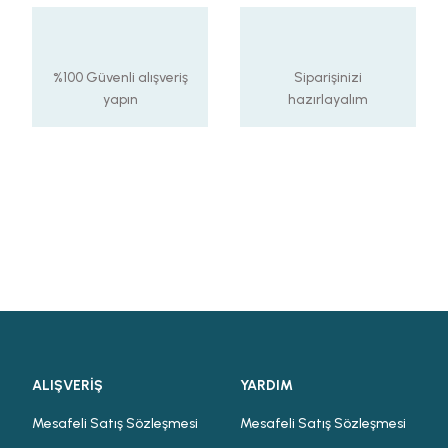
%100 Güvenli alışveriş
Siparişinizi
yapın
hazırlayalım
ALIŞVERİŞ
YARDIM
Mesafeli Satış Sözleşmesi
Mesafeli Satış Sözleşmesi