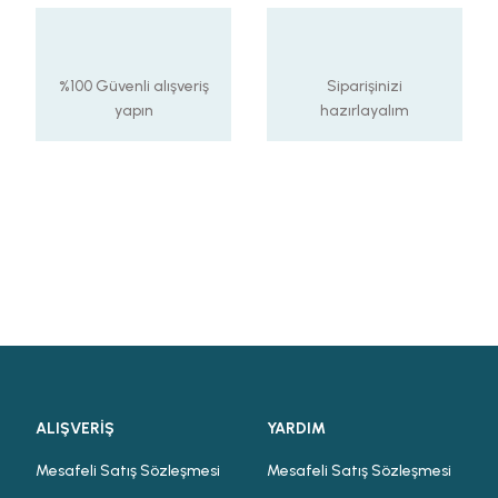
%100 Güvenli alışveriş
Siparişinizi
yapın
hazırlayalım
ALIŞVERİŞ
YARDIM
Mesafeli Satış Sözleşmesi
Mesafeli Satış Sözleşmesi