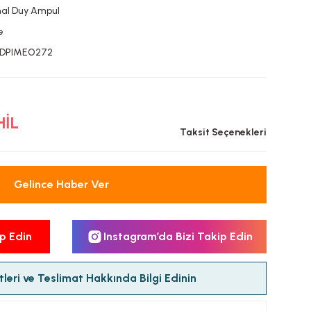
al Duy Ampul
e
EDPIMEO272
HİL
Taksit Seçenekleri
Gelince Haber Ver
p Edin
Instagram’da Bizi Takip Edin
leri ve Teslimat Hakkında Bilgi Edinin