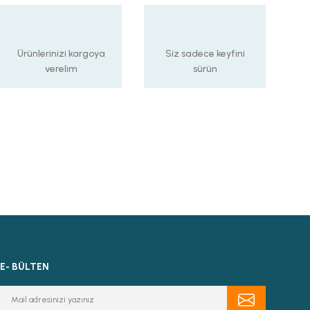
Ürünlerinizi kargoya
Siz sadece keyfini
verelim
sürün
E- BÜLTEN