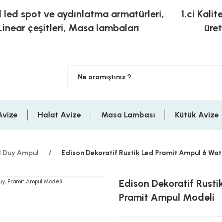
l led spot ve aydınlatma armatürleri,
1.ci Kalit
Linear çeşitleri, Masa lambaları
üre
Avize
Halat Avize
Masa Lambası
Kütük Avize
 Duy Ampul
Edison Dekoratif Rustik Led Pramit Ampul 6 Wat
Edison Dekoratif Rust
Pramit Ampul Modeli