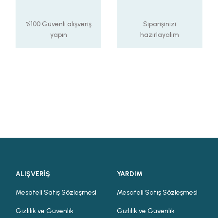
%100 Güvenli alışveriş
Siparişinizi
yapın
hazırlayalım
ALIŞVERİŞ
YARDIM
Mesafeli Satış Sözleşmesi
Mesafeli Satış Sözleşmesi
Gizlilik ve Güvenlik
Gizlilik ve Güvenlik