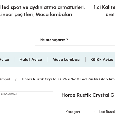
l led spot ve aydınlatma armatürleri,
1.ci Kalit
Linear çeşitleri, Masa lambaları
üre
Avize
Halat Avize
Masa Lambası
Kütük Avize
 Ampul
Horoz Rustik Crystal G125 6 Watt Led Rustik Glop Am
Horoz Rustik Crystal 
Kategori
Led Rust