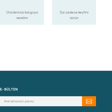
Ürünlerinizi kargoya
Siz sadece keyfini
verelim
sürün
E- BÜLTEN