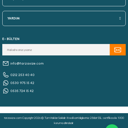
YARDIM
E- BÜLTEN
info@tarzavize.com
0212 253 40 40
0530 975 15 42
0535 724 15 42
tarzavize.com Copyright 2026 © Tüm Hakları Saklıdır. Kredi kartı bilgileriniz 256bit SSL sertifikası ile %100
koruma altındadır.