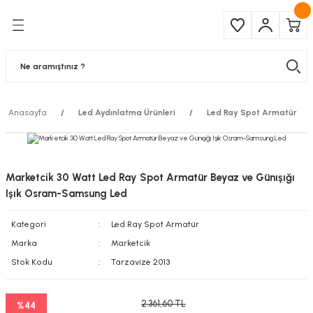
Geri Dön
Geri Dön
Çeşitleri
ma Ürünleri
pul
 Şerit Led
Anasayfa
Led Aydınlatma Ürünleri
Led Ray Spot Armatür
 Ampul
Armatür
mpül
 Armatür
Marketcik 30 Watt Led Ray Spot Armatür Beyaz ve Günışığı
mpul
r
Işık Osram-Samsung Led
Kategori
Led Ray Spot Armatür
l
Marka
Marketcik
matür
Stok Kodu
Tarzavize 2013
latma
2.361,60 TL
%44