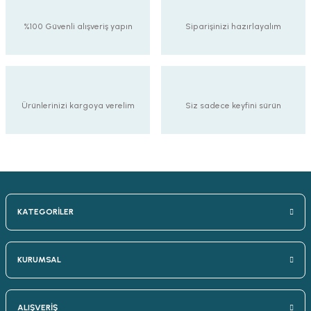
%100 Güvenli alışveriş yapın
Siparişinizi hazırlayalım
Ürünlerinizi kargoya verelim
Siz sadece keyfini sürün
KATEGORİLER
KURUMSAL
ALIŞVERİŞ