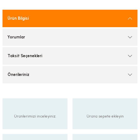
tif Armatürler
Ürün Bilgisi
nel Armatür
Yorumlar
Taksit Seçenekleri
Önerileriniz
Ürünlerimizi inceleyiniz.
Ürünü sepete ekleyin