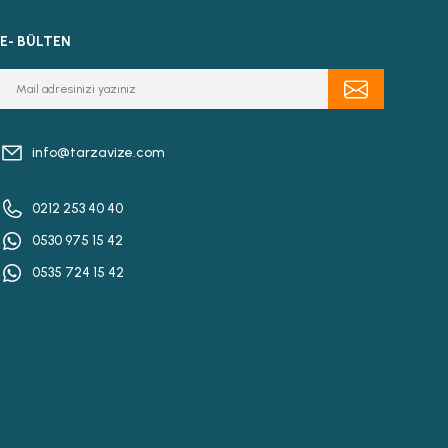
E- BÜLTEN
info@tarzavize.com
0212 253 40 40
0530 975 15 42
0535 724 15 42