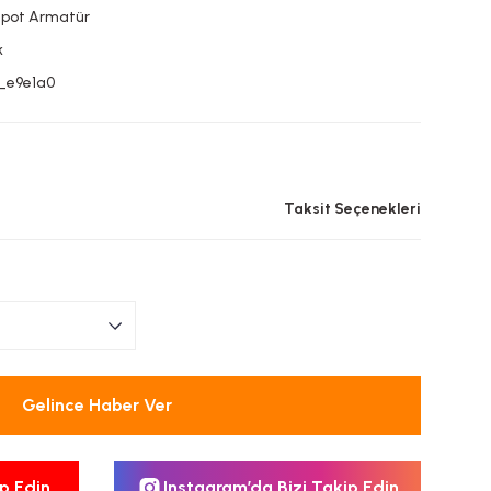
Spot Armatür
k
_e9e1a0
L
Taksit Seçenekleri
Gelince Haber Ver
p Edin
Instagram’da Bizi Takip Edin