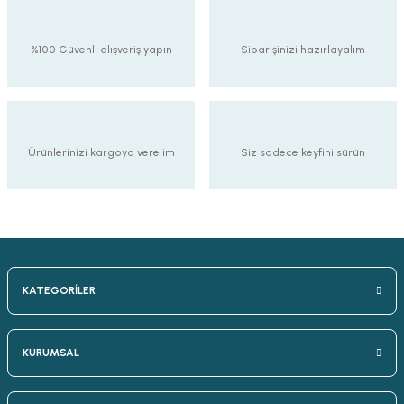
%100 Güvenli alışveriş yapın
Siparişinizi hazırlayalım
Ürünlerinizi kargoya verelim
Siz sadece keyfini sürün
KATEGORİLER
KURUMSAL