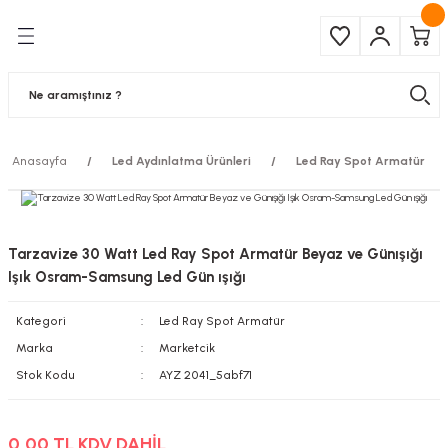
Geri Dön
Geri Dön
Çeşitleri
ma Ürünleri
pul
 Şerit Led
Anasayfa
Led Aydınlatma Ürünleri
Led Ray Spot Armatür
 Ampul
Armatür
mpül
 Armatür
Tarzavize 30 Watt Led Ray Spot Armatür Beyaz ve Günışığı
mpul
r
Işık Osram-Samsung Led Gün ışığı
Kategori
Led Ray Spot Armatür
l
Marka
Marketcik
matür
Stok Kodu
AYZ 2041_5abf71
latma
0,00 TL KDV DAHİL