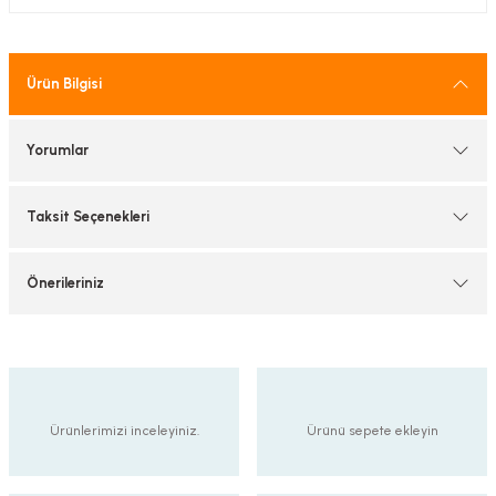
tif Armatürler
nel Armatür
Ürün Bilgisi
Yorumlar
Taksit Seçenekleri
Önerileriniz
Ürünlerimizi inceleyiniz.
Ürünü sepete ekleyin