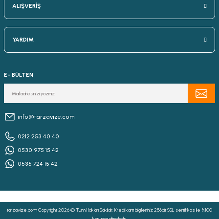
ALIŞVERİŞ
YARDIM
E- BÜLTEN
info@tarzavize.com
0212 253 40 40
0530 975 15 42
0535 724 15 42
tarzavize.com Copyright 2026 © Tüm Hakları Saklıdır. Kredi kartı bilgileriniz 256bit SSL sertifikası ile %100
koruma altındadır.