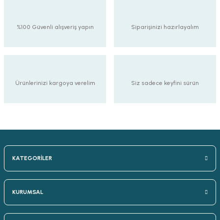
%100 Güvenli alışveriş yapın
Siparişinizi hazırlayalım
Ürünlerinizi kargoya verelim
Siz sadece keyfini sürün
KATEGORİLER
KURUMSAL