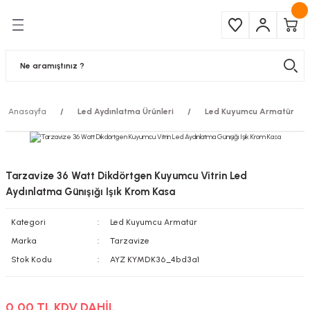
Geri Dön
Geri Dön
Çeşitleri
ma Ürünleri
pul
 Şerit Led
Anasayfa
Led Aydınlatma Ürünleri
Led Kuyumcu Armatür
 Ampul
Armatür
mpül
 Armatür
Tarzavize 36 Watt Dikdörtgen Kuyumcu Vitrin Led
mpul
r
Aydınlatma Günışığı Işık Krom Kasa
Kategori
Led Kuyumcu Armatür
l
Marka
Tarzavize
matür
Stok Kodu
AYZ KYMDK36_4bd3a1
latma
0,00 TL KDV DAHİL