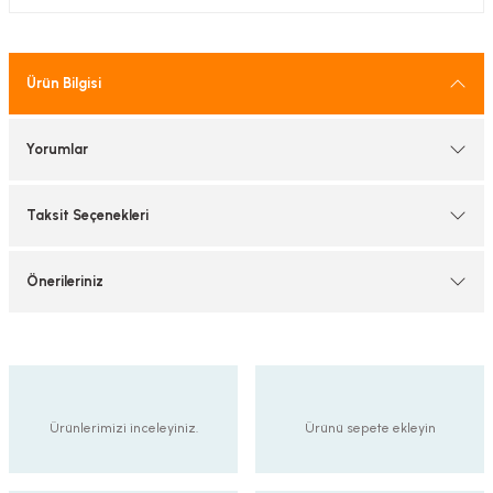
tif Armatürler
nel Armatür
Ürün Bilgisi
Yorumlar
Taksit Seçenekleri
Önerileriniz
Ürünlerimizi inceleyiniz.
Ürünü sepete ekleyin