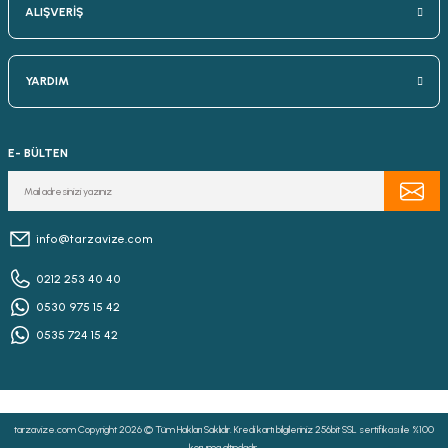
ALIŞVERİŞ
YARDIM
E- BÜLTEN
info@tarzavize.com
0212 253 40 40
0530 975 15 42
0535 724 15 42
tarzavize.com Copyright 2026 © Tüm Hakları Saklıdır. Kredi kartı bilgileriniz 256bit SSL sertifikası ile %100
koruma altındadır.