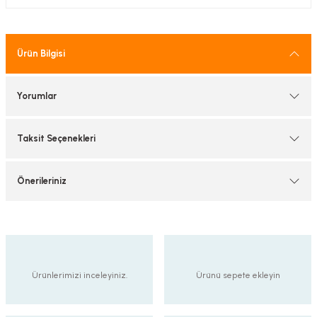
tif Armatürler
nel Armatür
Ürün Bilgisi
Yorumlar
Taksit Seçenekleri
Önerileriniz
Ürünlerimizi inceleyiniz.
Ürünü sepete ekleyin