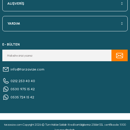
ALIŞVERİŞ
YARDIM
E- BÜLTEN
info@tarzavize.com
0212 253 40 40
0530 975 15 42
0535 724 15 42
tarzavize.com Copyright 2026 © Tüm Hakları Saklıdır. Kredi kartı bilgileriniz 256bit SSL sertifikası ile %100
koruma altındadır.