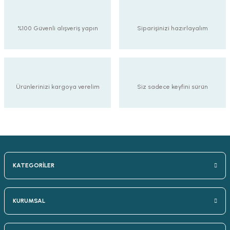
%100 Güvenli alışveriş yapın
Siparişinizi hazırlayalım
Ürünlerinizi kargoya verelim
Siz sadece keyfini sürün
KATEGORİLER
KURUMSAL