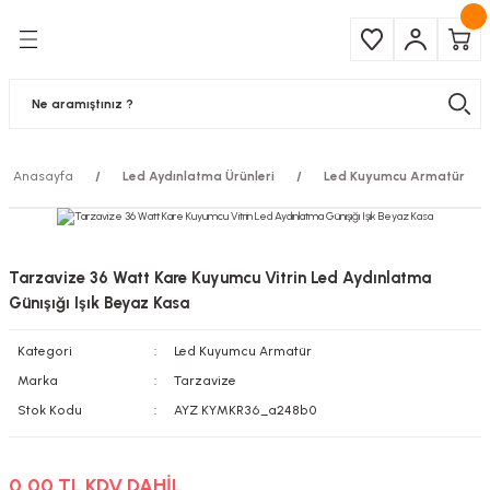
Geri Dön
Geri Dön
Çeşitleri
ma Ürünleri
pul
 Şerit Led
Anasayfa
Led Aydınlatma Ürünleri
Led Kuyumcu Armatür
 Ampul
Armatür
mpül
 Armatür
Tarzavize 36 Watt Kare Kuyumcu Vitrin Led Aydınlatma
mpul
r
Günışığı Işık Beyaz Kasa
Kategori
Led Kuyumcu Armatür
l
Marka
Tarzavize
matür
Stok Kodu
AYZ KYMKR36_a248b0
latma
0,00 TL KDV DAHİL