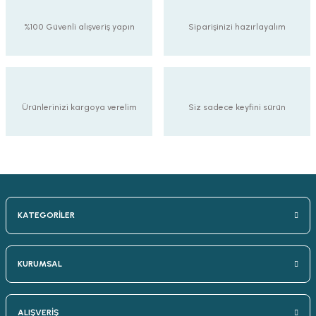
%100 Güvenli alışveriş yapın
Siparişinizi hazırlayalım
Ürünlerinizi kargoya verelim
Siz sadece keyfini sürün
KATEGORİLER
KURUMSAL
ALIŞVERİŞ