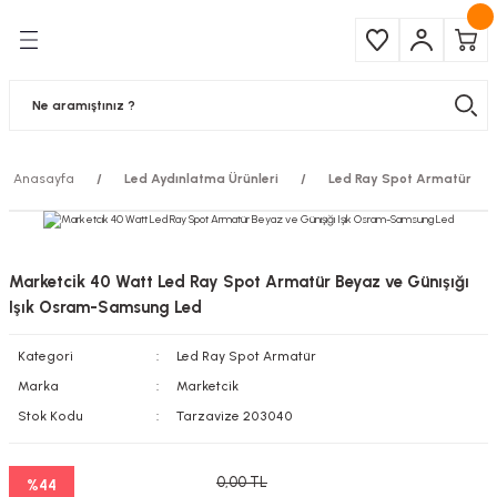
Geri Dön
Geri Dön
Çeşitleri
ma Ürünleri
pul
 Şerit Led
Anasayfa
Led Aydınlatma Ürünleri
Led Ray Spot Armatür
 Ampul
Armatür
mpül
 Armatür
Marketcik 40 Watt Led Ray Spot Armatür Beyaz ve Günışığı
mpul
r
Işık Osram-Samsung Led
Kategori
Led Ray Spot Armatür
l
Marka
Marketcik
matür
Stok Kodu
Tarzavize 203040
latma
0,00 TL
%44