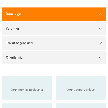
tif Armatürler
Ürün Bilgisi
nel Armatür
Yorumlar
Taksit Seçenekleri
Önerileriniz
Ürünlerimizi inceleyiniz.
Ürünü sepete ekleyin