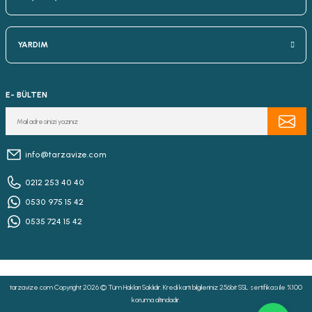
YARDIM
E- BÜLTEN
info@tarzavize.com
0212 253 40 40
0530 975 15 42
0535 724 15 42
tarzavize.com Copyright 2026 © Tüm Hakları Saklıdır. Kredi kartı bilgileriniz 256bit SSL sertifikası ile %100
koruma altındadır.