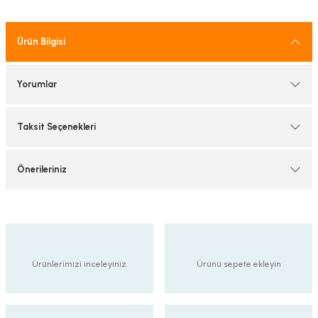
tif Armatürler
Ürün Bilgisi
nel Armatür
Yorumlar
Taksit Seçenekleri
Önerileriniz
Ürünlerimizi inceleyiniz.
Ürünü sepete ekleyin