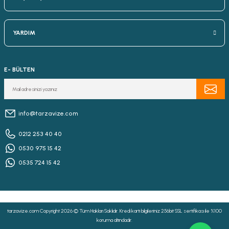
YARDIM
E- BÜLTEN
info@tarzavize.com
0212 253 40 40
0530 975 15 42
0535 724 15 42
tarzavize.com Copyright 2026 © Tüm Hakları Saklıdır. Kredi kartı bilgileriniz 256bit SSL sertifikası ile %100
koruma altındadır.