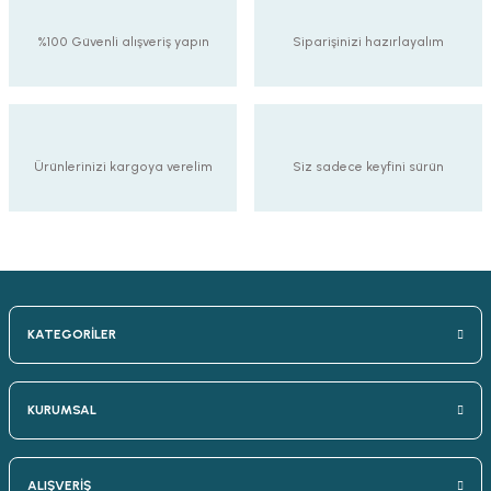
%100 Güvenli alışveriş yapın
Siparişinizi hazırlayalım
Ürünlerinizi kargoya verelim
Siz sadece keyfini sürün
KATEGORİLER
KURUMSAL
ALIŞVERİŞ