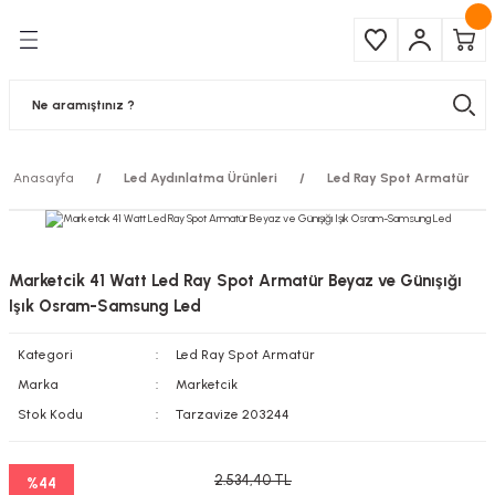
Geri Dön
Geri Dön
Çeşitleri
ma Ürünleri
pul
 Şerit Led
Anasayfa
Led Aydınlatma Ürünleri
Led Ray Spot Armatür
 Ampul
Armatür
mpül
 Armatür
Marketcik 41 Watt Led Ray Spot Armatür Beyaz ve Günışığı
mpul
r
Işık Osram-Samsung Led
Kategori
Led Ray Spot Armatür
l
Marka
Marketcik
matür
Stok Kodu
Tarzavize 203244
latma
2.534,40 TL
%44