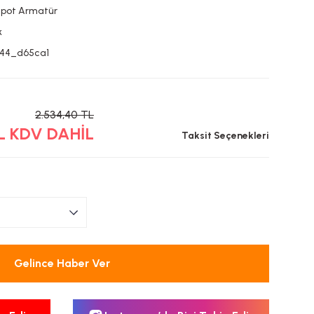
Spot Armatür
k
244_d65ca1
2.534,40 TL
TL KDV DAHİL
Taksit Seçenekleri
Gelince Haber Ver