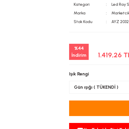
Kategori
Led Ray 
Marka
Marketci
Stok Kodu
AYZ 203
%44
1.419,26 
İndirim
Işık Rengi