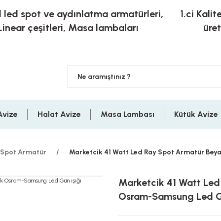
l led spot ve aydınlatma armatürleri,
1.ci Kalit
Linear çeşitleri, Masa lambaları
üre
Avize
Halat Avize
Masa Lambası
Kütük Avize
 Spot Armatür
Marketcik 41 Watt Led Ray Spot Armatür Beya
Marketcik 41 Watt Led 
Osram-Samsung Led Gü