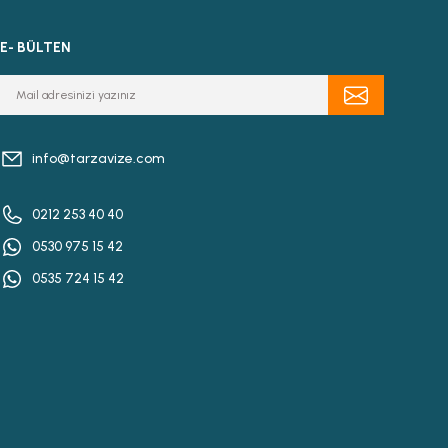
E- BÜLTEN
info@tarzavize.com
0212 253 40 40
0530 975 15 42
0535 724 15 42